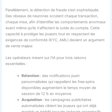
Parallèlement, la détection de fraude s’est sophistiquée.
Des réseaux de neurones scrutent chaque transaction,
chaque mise, afin d’identifier les comportements anormaux
avant même qu’ils n’affectent le solde du compte. Cette
capacité à protéger les joueurs tout en respectant les
exigences de conformité (KYC, AML) devient un argument
de vente majeur.
Les opérateurs misent sur l’IA pour trois raisons
essentielles :
Rétention
: des notifications push
personnalisées qui rappellent les free‑spins
disponibles augmentent le temps moyen de
session de 12 % en moyenne.
Acquisition
: les campagnes publicitaires
automatisées ciblent les joueurs qui ont déjà
montré un intérêt pour les jackpots progressifs,