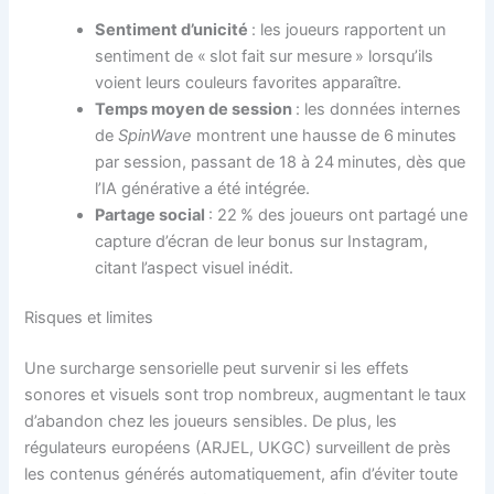
Sentiment d’unicité
: les joueurs rapportent un
sentiment de « slot fait sur mesure » lorsqu’ils
voient leurs couleurs favorites apparaître.
Temps moyen de session
: les données internes
de
SpinWave
montrent une hausse de 6 minutes
par session, passant de 18 à 24 minutes, dès que
l’IA générative a été intégrée.
Partage social
: 22 % des joueurs ont partagé une
capture d’écran de leur bonus sur Instagram,
citant l’aspect visuel inédit.
Risques et limites
Une surcharge sensorielle peut survenir si les effets
sonores et visuels sont trop nombreux, augmentant le taux
d’abandon chez les joueurs sensibles. De plus, les
régulateurs européens (ARJEL, UKGC) surveillent de près
les contenus générés automatiquement, afin d’éviter toute