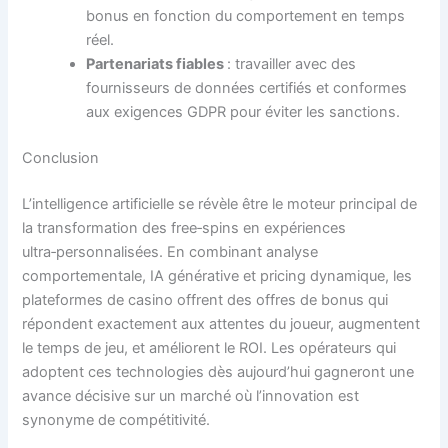
bonus en fonction du comportement en temps
réel.
Partenariats fiables
: travailler avec des
fournisseurs de données certifiés et conformes
aux exigences GDPR pour éviter les sanctions.
Conclusion
L’intelligence artificielle se révèle être le moteur principal de
la transformation des free‑spins en expériences
ultra‑personnalisées. En combinant analyse
comportementale, IA générative et pricing dynamique, les
plateformes de casino offrent des offres de bonus qui
répondent exactement aux attentes du joueur, augmentent
le temps de jeu, et améliorent le ROI. Les opérateurs qui
adoptent ces technologies dès aujourd’hui gagneront une
avance décisive sur un marché où l’innovation est
synonyme de compétitivité.