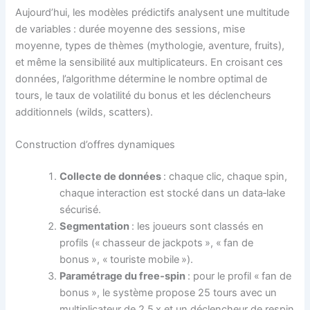
Aujourd’hui, les modèles prédictifs analysent une multitude
de variables : durée moyenne des sessions, mise
moyenne, types de thèmes (mythologie, aventure, fruits),
et même la sensibilité aux multiplicateurs. En croisant ces
données, l’algorithme détermine le nombre optimal de
tours, le taux de volatilité du bonus et les déclencheurs
additionnels (wilds, scatters).
Construction d’offres dynamiques
Collecte de données
: chaque clic, chaque spin,
chaque interaction est stocké dans un data‑lake
sécurisé.
Segmentation
: les joueurs sont classés en
profils (« chasseur de jackpots », « fan de
bonus », « touriste mobile »).
Paramétrage du free‑spin
: pour le profil « fan de
bonus », le système propose 25 tours avec un
multiplicateur de 2,5 x et un déclencheur de respin