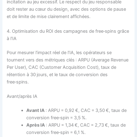
incitation au jeu excessif. Le respect du jeu responsable
doit rester au cœur du design, avec des options de pause
et de limite de mise clairement affichées.
4. Optimisation du ROI des campagnes de free‑spins grâce
à l’IA
Pour mesurer l’impact réel de l’IA, les opérateurs se
tournent vers des métriques clés : ARPU (Average Revenue
Per User), CAC (Customer Acquisition Cost), taux de
rétention à 30 jours, et le taux de conversion des
free‑spins.
Avant/après IA
Avant IA
: ARPU = 0,92 €, CAC = 3,50 €, taux de
conversion free‑spin = 3,5 %.
Après IA
: ARPU = 1,34 €, CAC = 2,73 €, taux de
conversion free‑spin = 6,1 %.