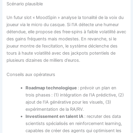
Scénario plausible
Un futur slot « MoodSpin » analyse la tonalité de la voix du
joueur via le micro du casque. Si l’IA détecte une humeur
détendue, elle propose des free‑spins à faible volatilité avec
des gains fréquents mais modestes. En revanche, si le
joueur montre de l’excitation, le système déclenche des
tours à haute volatilité avec des jackpots potentiels de
plusieurs dizaines de milliers d’euros.
Conseils aux opérateurs
Roadmap technologique
: prévoir un plan en
trois phases : (1) intégration de l’IA prédictive, (2)
ajout de l’IA générative pour les visuels, (3)
expérimentation de la RA/RV.
Investissement en talent IA
: recruter des data
scientists spécialisés en reinforcement learning,
capables de créer des agents qui optimisent les