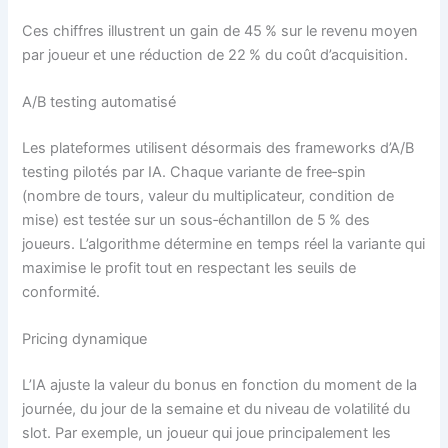
Ces chiffres illustrent un gain de 45 % sur le revenu moyen
par joueur et une réduction de 22 % du coût d’acquisition.
A/B testing automatisé
Les plateformes utilisent désormais des frameworks d’A/B
testing pilotés par IA. Chaque variante de free‑spin
(nombre de tours, valeur du multiplicateur, condition de
mise) est testée sur un sous‑échantillon de 5 % des
joueurs. L’algorithme détermine en temps réel la variante qui
maximise le profit tout en respectant les seuils de
conformité.
Pricing dynamique
L’IA ajuste la valeur du bonus en fonction du moment de la
journée, du jour de la semaine et du niveau de volatilité du
slot. Par exemple, un joueur qui joue principalement les