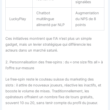
signalées
Chatbot
Augmentation
LuckyPlay
multilingue
du NPS de 8
alimenté par NLP
points
Ces initiatives montrent que l’IA n’est plus un simple
gadget, mais un levier stratégique qui différencie les
acteurs dans un marché saturé.
2. Personnalisation des free‑spins : du « one size fits all » à
l’offre sur‑mesure
Le free‑spin reste le couteau suisse du marketing des
slots : il attire de nouveaux joueurs, réactive les inactifs, et
booste le volume de mises. Traditionnellement, les
opérateurs offraient un nombre fixe de tours gratuits,
souvent 10 ou 20, sans tenir compte du profil du joueur.