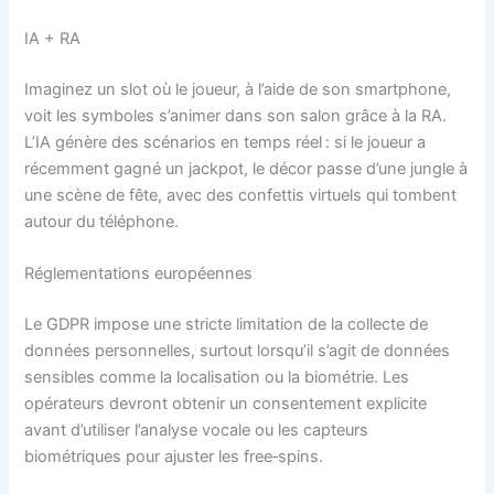
IA + RA
Imaginez un slot où le joueur, à l’aide de son smartphone,
voit les symboles s’animer dans son salon grâce à la RA.
L’IA génère des scénarios en temps réel : si le joueur a
récemment gagné un jackpot, le décor passe d’une jungle à
une scène de fête, avec des confettis virtuels qui tombent
autour du téléphone.
Réglementations européennes
Le GDPR impose une stricte limitation de la collecte de
données personnelles, surtout lorsqu’il s’agit de données
sensibles comme la localisation ou la biométrie. Les
opérateurs devront obtenir un consentement explicite
avant d’utiliser l’analyse vocale ou les capteurs
biométriques pour ajuster les free‑spins.