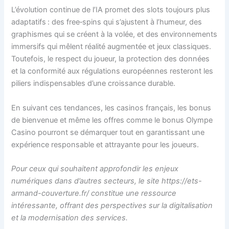
L’évolution continue de l’IA promet des slots toujours plus
adaptatifs : des free‑spins qui s’ajustent à l’humeur, des
graphismes qui se créent à la volée, et des environnements
immersifs qui mêlent réalité augmentée et jeux classiques.
Toutefois, le respect du joueur, la protection des données
et la conformité aux régulations européennes resteront les
piliers indispensables d’une croissance durable.
En suivant ces tendances, les casinos français, les bonus
de bienvenue et même les offres comme le bonus Olympe
Casino pourront se démarquer tout en garantissant une
expérience responsable et attrayante pour les joueurs.
Pour ceux qui souhaitent approfondir les enjeux
numériques dans d’autres secteurs, le site https://ets-
armand-couverture.fr/ constitue une ressource
intéressante, offrant des perspectives sur la digitalisation
et la modernisation des services.