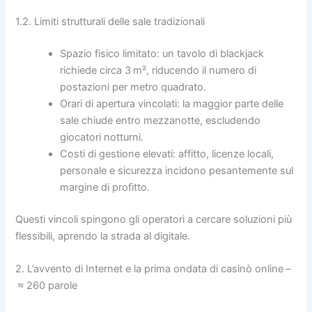
1.2. Limiti strutturali delle sale tradizionali
Spazio fisico limitato: un tavolo di blackjack
richiede circa 3 m², riducendo il numero di
postazioni per metro quadrato.
Orari di apertura vincolati: la maggior parte delle
sale chiude entro mezzanotte, escludendo
giocatori notturni.
Costi di gestione elevati: affitto, licenze locali,
personale e sicurezza incidono pesantemente sul
margine di profitto.
Questi vincoli spingono gli operatori a cercare soluzioni più
flessibili, aprendo la strada al digitale.
2. L’avvento di Internet e la prima ondata di casinò online –
≈ 260 parole