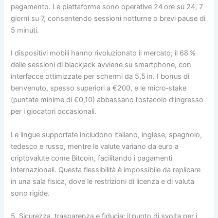
pagamento. Le piattaforme sono operative 24 ore su 24, 7
giorni su 7, consentendo sessioni notturne o brevi pause di
5 minuti.
I dispositivi mobili hanno rivoluzionato il mercato; il 68 %
delle sessioni di blackjack avviene su smartphone, con
interfacce ottimizzate per schermi da 5,5 in. I bonus di
benvenuto, spesso superiori a €200, e le micro‑stake
(puntate minime di €0,10) abbassano l’ostacolo d’ingresso
per i giocatori occasionali.
Le lingue supportate includono italiano, inglese, spagnolo,
tedesco e russo, mentre le valute variano da euro a
criptovalute come Bitcoin, facilitando i pagamenti
internazionali. Questa flessibilità è impossibile da replicare
in una sala fisica, dove le restrizioni di licenza e di valuta
sono rigide.
5. Sicurezza, trasparenza e fiducia: il punto di svolta per i