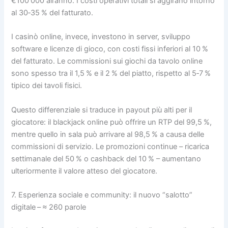
€100 000 all’anno. I costi operativi totali si aggirano intorno
al 30‑35 % del fatturato.
I casinò online, invece, investono in server, sviluppo
software e licenze di gioco, con costi fissi inferiori al 10 %
del fatturato. Le commissioni sui giochi da tavolo online
sono spesso tra il 1,5 % e il 2 % del piatto, rispetto al 5‑7 %
tipico dei tavoli fisici.
Questo differenziale si traduce in payout più alti per il
giocatore: il blackjack online può offrire un RTP del 99,5 %,
mentre quello in sala può arrivare al 98,5 % a causa delle
commissioni di servizio. Le promozioni continue – ricarica
settimanale del 50 % o cashback del 10 % – aumentano
ulteriormente il valore atteso del giocatore.
7. Esperienza sociale e community: il nuovo “salotto”
digitale – ≈ 260 parole