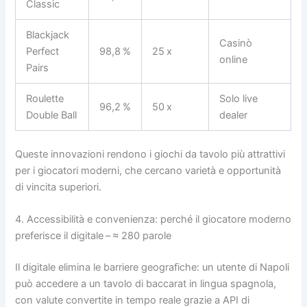
Classic
Blackjack
Casinò
Perfect
98,8 %
25 x
online
Pairs
Roulette
Solo live
96,2 %
50 x
Double Ball
dealer
Queste innovazioni rendono i giochi da tavolo più attrattivi
per i giocatori moderni, che cercano varietà e opportunità
di vincita superiori.
4. Accessibilità e convenienza: perché il giocatore moderno
preferisce il digitale – ≈ 280 parole
Il digitale elimina le barriere geografiche: un utente di Napoli
può accedere a un tavolo di baccarat in lingua spagnola,
con valute convertite in tempo reale grazie a API di