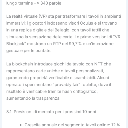
lungo termine – ≈ 340 parole
La realtà virtuale (VR) sta per trasformare i tavoli in ambienti
immersivi: i giocatori indossano visori Oculus e si trovano
in una replica digitale del Bellagio, con tavoli tattili che
simulano la sensazione delle carte. Le prime versioni di “VR
Blackjack” mostrano un RTP del 99,7 % e un’interazione
gestuale per le puntate.
La blockchain introduce giochi da tavolo con NFT che
rappresentano carte uniche o tavoli personalizzati,
garantendo proprietà verificabile e scambiabili. Alcuni
operatori sperimentano “provably fair” roulette, dove il
risultato è verificabile tramite hash crittografico,
aumentando la trasparenza.
8.1. Previsioni di mercato per i prossimi 10 anni
Crescita annuale del segmento tavoli online: 12 %