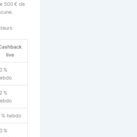
ue 500 € de
acune.
ateurs
Cashback
live
0 %
hebdo
2 %
hebdo
 % hebdo
0 %