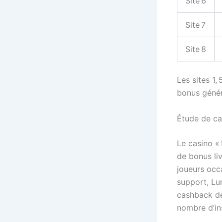
Site 6
Site 7
Site 8
Les sites 1,
bonus génére
Étude de cas
Le casino « 
de bonus liv
joueurs occ
support, Lu
cashback de
nombre d’ins