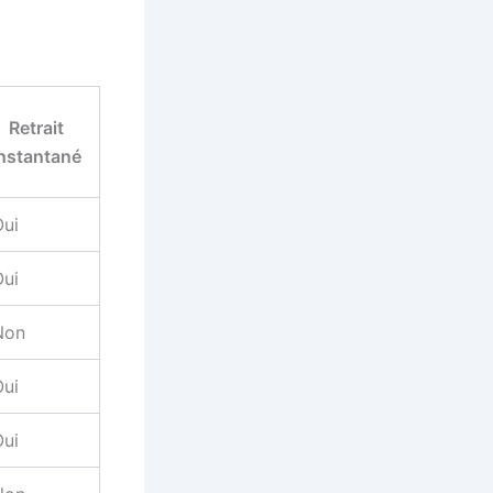
Retrait
instantané
Oui
Oui
Non
Oui
Oui