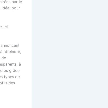
airées par le
l idéal pour
 ici :
i annoncent
à atteindre,
s de
nsparents, à
udios grâce
es types de
ofils des