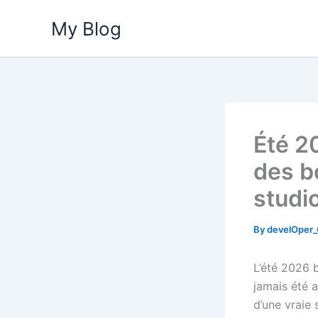
Skip
My Blog
to
content
Été 20
des bo
studi
By
develOper
L’été 2026 b
jamais été a
d’une vraie 