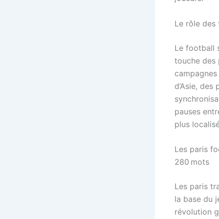
Le rôle des 
Le football 
touche des p
campagnes e
d’Asie, des 
synchronisa
pauses entre
plus localisé
Les paris fo
280 mots
Les paris tr
la base du 
révolution g