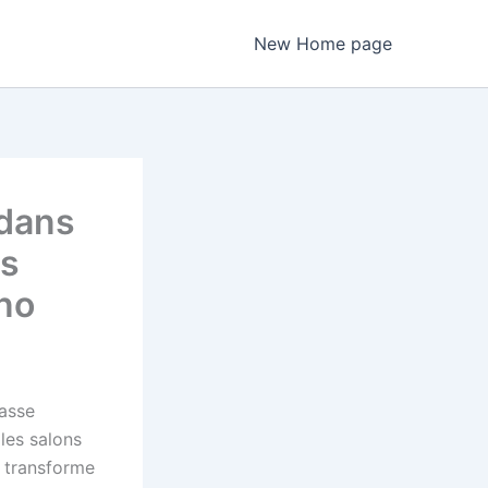
New Home page
 dans
is
ino
asse
 les salons
n transforme