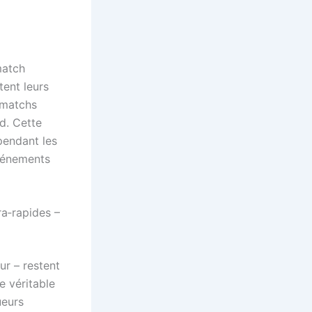
match
tent leurs
 matchs
d. Cette
pendant les
événements
ra‑rapides –
ur – restent
e véritable
ueurs