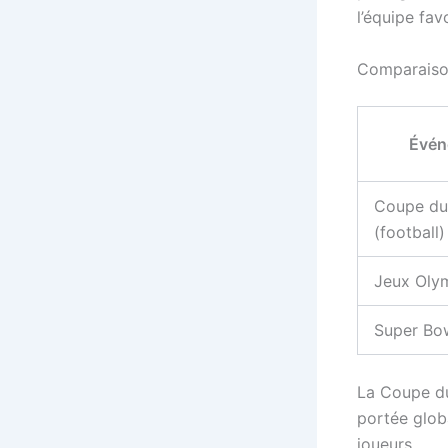
l’équipe favo
Comparaison
Évén
Coupe d
(football)
Jeux Oly
Super Bo
La Coupe du
portée globa
joueurs.