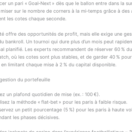
er un pari « Goal‑Next » dès que le ballon entre dans la su
 miser sur le nombre de corners à la mi‑temps grâce à des
sent les cotes chaque seconde.
té offre des opportunités de profit, mais elle exige une ges
du bankroll. Un tournoi qui dure plus d’un mois peut rapide
mal planifié. Les experts recommandent de réserver 60 % d
tch, où les cotes sont plus stables, et de garder 40 % pour
, en limitant chaque mise à 2 % du capital disponible.
gestion du portefeuille
ez un plafond quotidien de mise (ex. : 100 €).
lisez la méthode « flat‑bet » pour les paris à faible risque.
ervez un petit pourcentage (5 %) pour les paris à haute vola
ndant les phases décisives.