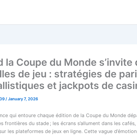
 la Coupe du Monde s’invite
lles de jeu : stratégies de par
llistiques et jackpots de cas
_09
/
January 7, 2026
ence qui entoure chaque édition de la Coupe du Monde dép
s frontières du stade ; les écrans s’allument dans les cafés,
 sur les plateformes de jeux en ligne. Cette vague d’émotio