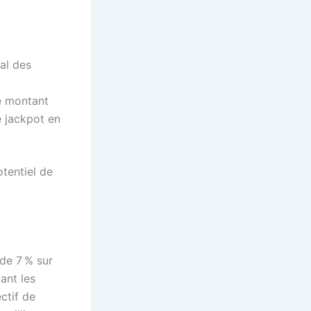
tal des
le montant
e jackpot en
otentiel de
 de 7 % sur
ant les
ectif de