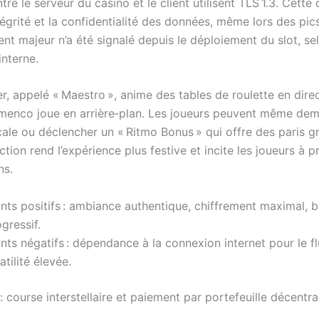
re le serveur du casino et le client utilisent TLS 1.3. Cett
ntégrité et la confidentialité des données, même lors des pic
nt majeur n’a été signalé depuis le déploiement du slot, sel
interne.
er, appelé « Maestro », anime des tables de roulette en direc
menco joue en arrière‑plan. Les joueurs peuvent même de
ale ou déclencher un « Ritmo Bonus » qui offre des paris gr
ction rend l’expérience plus festive et incite les joueurs à 
ns.
nts positifs : ambiance authentique, chiffrement maximal, 
gressif.
nts négatifs : dépendance à la connexion internet pour le fl
atilité élevée.
 : course interstellaire et paiement par portefeuille décentra