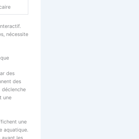
caire
nteractif.
s, nécessite
ique
par des
nnent des
i déclenche
t une
ffichent une
e aquatique.
 avant les