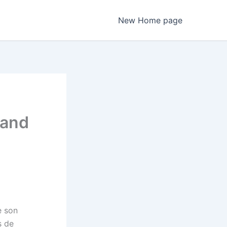
New Home page
uand
e son
s de