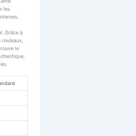
Cette
e les
internes.
el. Grâce à
 rouleaux,
trouve le
uthentique,
vés.
tandard