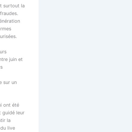
t surtout la
fraudes.
énération
ormes
urisées.
urs
tre juin et
rs
e sur un
i ont été
t guidé leur
ir la
du live