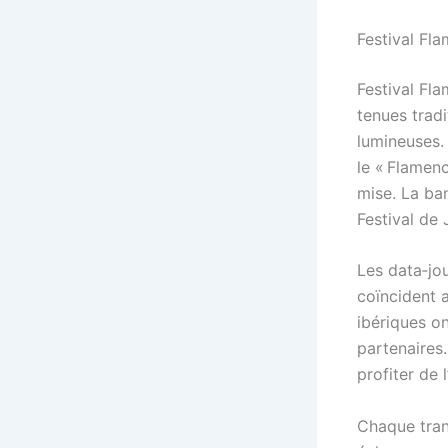
Festival Fl
Festival Fl
tenues tradi
lumineuses.
le « Flamenc
mise. La ba
Festival de 
Les data‑jou
coïncident a
ibériques o
partenaires
profiter de 
Chaque tran