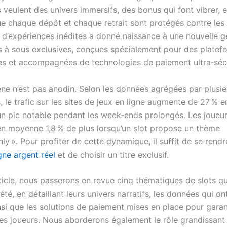
ls veulent des univers immersifs, des bonus qui font vibrer, e
ue chaque dépôt et chaque retrait sont protégés contre les 
 d’expériences inédites a donné naissance à une nouvelle g
 à sous exclusives, conçues spécialement pour des platef
es et accompagnées de technologies de paiement ultra‑séc
e n’est pas anodin. Selon les données agrégées par plusie
, le trafic sur les sites de jeux en ligne augmente de 27 % en
un pic notable pendant les week‑ends prolongés. Les joueu
n moyenne 1,8 % de plus lorsqu’un slot propose un thème
y ». Pour profiter de cette dynamique, il suffit de se rendr
gne argent réel
et de choisir un titre exclusif.
ticle, nous passerons en revue cinq thématiques de slots qu
été, en détaillant leurs univers narratifs, les données qui on
nsi que les solutions de paiement mises en place pour garant
es joueurs. Nous aborderons également le rôle grandissant 