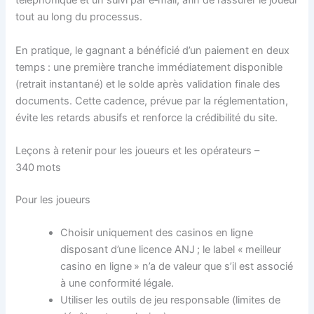
téléphonique et un suivi par e‑mail, afin de rassurer le joueur
tout au long du processus.
En pratique, le gagnant a bénéficié d’un paiement en deux
temps : une première tranche immédiatement disponible
(retrait instantané) et le solde après validation finale des
documents. Cette cadence, prévue par la réglementation,
évite les retards abusifs et renforce la crédibilité du site.
Leçons à retenir pour les joueurs et les opérateurs –
340 mots
Pour les joueurs
Choisir uniquement des casinos en ligne
disposant d’une licence ANJ ; le label « meilleur
casino en ligne » n’a de valeur que s’il est associé
à une conformité légale.
Utiliser les outils de jeu responsable (limites de