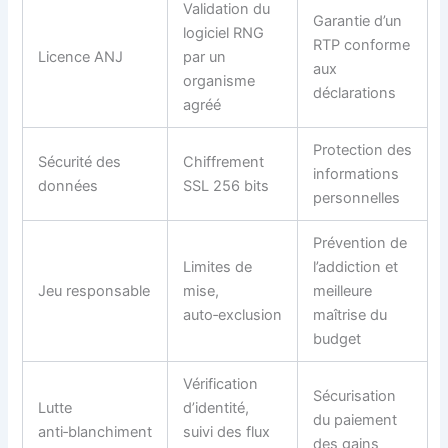
Validation du
Garantie d’un
logiciel RNG
RTP conforme
Licence ANJ
par un
aux
organisme
déclarations
agréé
Protection des
Sécurité des
Chiffrement
informations
données
SSL 256 bits
personnelles
Prévention de
Limites de
l’addiction et
Jeu responsable
mise,
meilleure
auto‑exclusion
maîtrise du
budget
Vérification
Sécurisation
Lutte
d’identité,
du paiement
anti‑blanchiment
suivi des flux
des gains