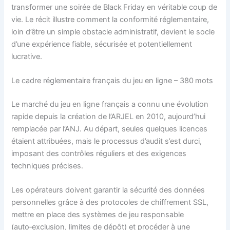
transformer une soirée de Black Friday en véritable coup de
vie. Le récit illustre comment la conformité réglementaire,
loin d’être un simple obstacle administratif, devient le socle
d’une expérience fiable, sécurisée et potentiellement
lucrative.
Le cadre réglementaire français du jeu en ligne – 380 mots
Le marché du jeu en ligne français a connu une évolution
rapide depuis la création de l’ARJEL en 2010, aujourd’hui
remplacée par l’ANJ. Au départ, seules quelques licences
étaient attribuées, mais le processus d’audit s’est durci,
imposant des contrôles réguliers et des exigences
techniques précises.
Les opérateurs doivent garantir la sécurité des données
personnelles grâce à des protocoles de chiffrement SSL,
mettre en place des systèmes de jeu responsable
(auto‑exclusion, limites de dépôt) et procéder à une