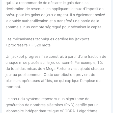
qui lui a recommandé de déclarer le gain dans sa
déclaration de revenus, en appliquant le taux d’imposition
prévu pour les gains de jeux d’argent. Il a également activé
la double authentification et a transféré une partie de la
somme sur un compte ségrégué pour sécuriser le capital.
Les mécanismes techniques derrière les jackpots
« progressifs » – 320 mots
Un jackpot progressif se construit à partir d’une fraction de
chaque mise placée sur le jeu concerné. Par exemple, 1 %
du total des mises de « Mega Fortune » est ajouté chaque
jour au pool commun. Cette contribution provient de
plusieurs opérateurs affiliés, ce qui explique l’ampleur du
montant.
Le cœur du système repose sur un algorithme de
génération de nombres aléatoires (RNG) certifié par un
laboratoire indépendant tel que eCOGRA. L’algorithme