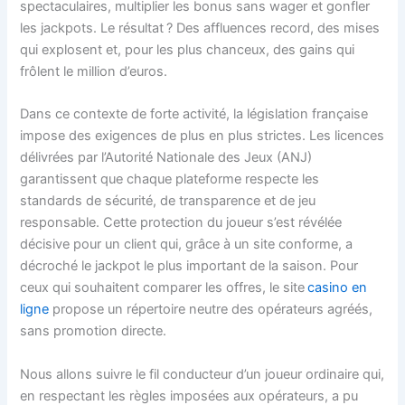
spectaculaires, multiplier les bonus sans wager et gonfler
les jackpots. Le résultat ? Des affluences record, des mises
qui explosent et, pour les plus chanceux, des gains qui
frôlent le million d’euros.
Dans ce contexte de forte activité, la législation française
impose des exigences de plus en plus strictes. Les licences
délivrées par l’Autorité Nationale des Jeux (ANJ)
garantissent que chaque plateforme respecte les
standards de sécurité, de transparence et de jeu
responsable. Cette protection du joueur s’est révélée
décisive pour un client qui, grâce à un site conforme, a
décroché le jackpot le plus important de la saison. Pour
ceux qui souhaitent comparer les offres, le site
casino en
ligne
propose un répertoire neutre des opérateurs agréés,
sans promotion directe.
Nous allons suivre le fil conducteur d’un joueur ordinaire qui,
en respectant les règles imposées aux opérateurs, a pu