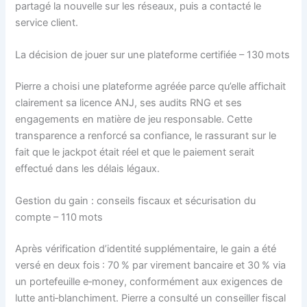
partagé la nouvelle sur les réseaux, puis a contacté le
service client.
La décision de jouer sur une plateforme certifiée – 130 mots
Pierre a choisi une plateforme agréée parce qu’elle affichait
clairement sa licence ANJ, ses audits RNG et ses
engagements en matière de jeu responsable. Cette
transparence a renforcé sa confiance, le rassurant sur le
fait que le jackpot était réel et que le paiement serait
effectué dans les délais légaux.
Gestion du gain : conseils fiscaux et sécurisation du
compte – 110 mots
Après vérification d’identité supplémentaire, le gain a été
versé en deux fois : 70 % par virement bancaire et 30 % via
un portefeuille e‑money, conformément aux exigences de
lutte anti‑blanchiment. Pierre a consulté un conseiller fiscal