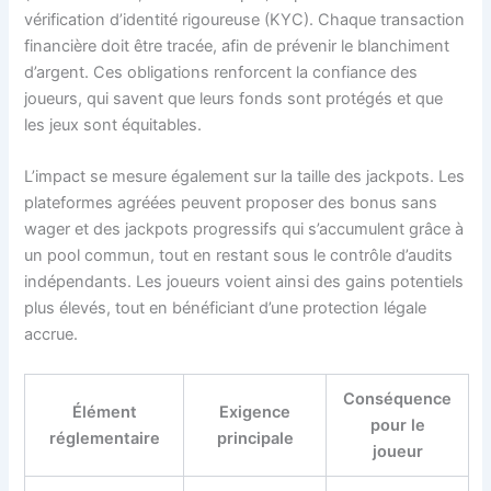
vérification d’identité rigoureuse (KYC). Chaque transaction
financière doit être tracée, afin de prévenir le blanchiment
d’argent. Ces obligations renforcent la confiance des
joueurs, qui savent que leurs fonds sont protégés et que
les jeux sont équitables.
L’impact se mesure également sur la taille des jackpots. Les
plateformes agréées peuvent proposer des bonus sans
wager et des jackpots progressifs qui s’accumulent grâce à
un pool commun, tout en restant sous le contrôle d’audits
indépendants. Les joueurs voient ainsi des gains potentiels
plus élevés, tout en bénéficiant d’une protection légale
accrue.
Conséquence
Élément
Exigence
pour le
réglementaire
principale
joueur