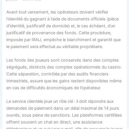
Avant tout versement, les opérateurs doivent vérifier
l’identité du gagnant à l’aide de documents officiels (pièce
d’identité, justificatif de domicile) et, le cas échéant, d’un
justificatif de provenance des fonds. Cette procédure,
imposée par l’ANJ, empêche le blanchiment et garantit que
le paiement sera effectué au véritable propriétaire.
Les fonds des joueurs sont conservés dans des comptes
ségrégués, distincts des comptes opérationnels du casino.
Cette séparation, contrôlée par des audits financiers
trimestriels, assure que les gains restent disponibles même
en cas de difficultés économiques de l’opérateur.
Le service clientèle joue un rôle clé : il doit répondre aux
demandes de paiement dans un délai maximal de 14 jours
ouvrés, sous peine de sanctions. Les plateformes certifiées
offrent souvent un chat en direct, une assistance