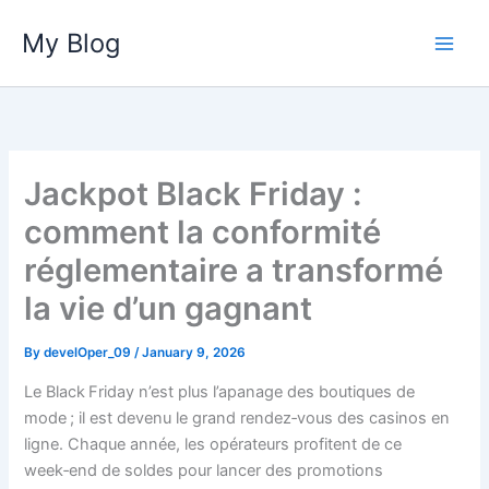
Skip
My Blog
to
content
Jackpot Black Friday :
comment la conformité
réglementaire a transformé
la vie d’un gagnant
By
develOper_09
/
January 9, 2026
Le Black Friday n’est plus l’apanage des boutiques de
mode ; il est devenu le grand rendez‑vous des casinos en
ligne. Chaque année, les opérateurs profitent de ce
week‑end de soldes pour lancer des promotions