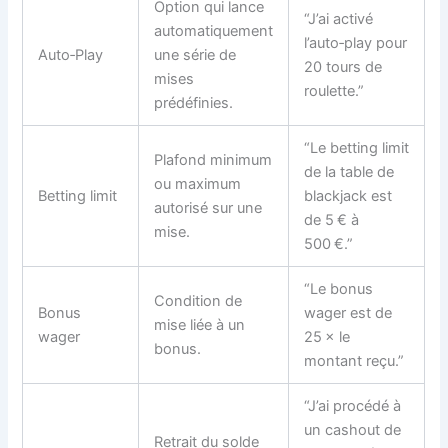
Option qui lance
“J’ai activé
automatiquement
l’auto‑play pour
Auto‑Play
une série de
20 tours de
mises
roulette.”
prédéfinies.
“Le betting limit
Plafond minimum
de la table de
ou maximum
Betting limit
blackjack est
autorisé sur une
de 5 € à
mise.
500 €.”
“Le bonus
Condition de
Bonus
wager est de
mise liée à un
wager
25 × le
bonus.
montant reçu.”
“J’ai procédé à
un cashout de
Retrait du solde