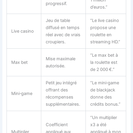
progressif.
d’euros.”
Jeu de table
“Le live casino
diffusé en temps
propose une
Live casino
réel avec de vrais
roulette en
croupiers.
streaming HD.”
“Le max bet à
Mise maximale
Max bet
la roulette est
autorisée.
de 2 000 €.”
Petit jeu intégré
“Le mini‑game
offrant des
de blackjack
Mini‑game
récompenses
donne des
supplémentaires.
crédits bonus.”
“Un multiplier
Coefficient
x3 a été
Multiplier
appliqué aux
appliqué à mon