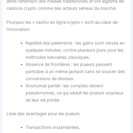
attiré l’attention des médias traditionnels et ont légitimé les
casinos crypto comme des acteurs sérieux du marché.
Pourquoi les « casino en ligne crypto » sont au cœur de
l’innovation
Rapidité des paiements : les gains sont versés en
quelques minutes, contre plusieurs jours pour les
méthodes bancaires classiques.
Absence de frontières : les joueurs peuvent
participer à un même jackpot sans se soucier des
conversions de devises.
Anonymat partiel : les comptes restent
pseudonymes, ce qui séduit les joueurs soucieux
de leur vie privée.
Liste des avantages pour les joueurs
Transactions instantanées.