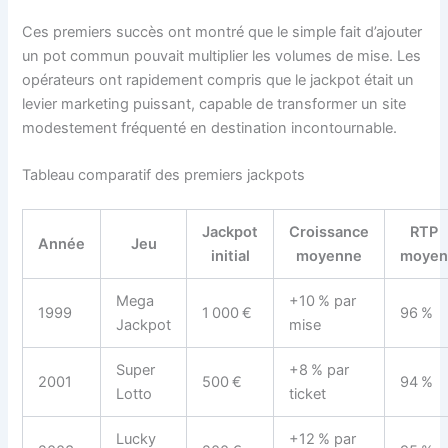
Ces premiers succès ont montré que le simple fait d’ajouter
un pot commun pouvait multiplier les volumes de mise. Les
opérateurs ont rapidement compris que le jackpot était un
levier marketing puissant, capable de transformer un site
modestement fréquenté en destination incontournable.
Tableau comparatif des premiers jackpots
Jackpot
Croissance
RTP
Année
Jeu
initial
moyenne
moye
Mega
+10 % par
1999
1 000 €
96 %
Jackpot
mise
Super
+8 % par
2001
500 €
94 %
Lotto
ticket
Lucky
+12 % par