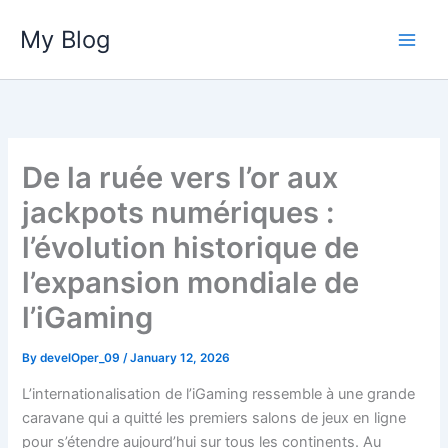
Skip
My Blog
to
content
De la ruée vers l’or aux
jackpots numériques :
l’évolution historique de
l’expansion mondiale de
l’iGaming
By
develOper_09
/
January 12, 2026
L’internationalisation de l’iGaming ressemble à une grande
caravane qui a quitté les premiers salons de jeux en ligne
pour s’étendre aujourd’hui sur tous les continents. Au