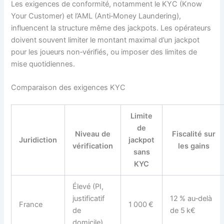
Les exigences de conformité, notamment le KYC (Know
Your Customer) et l’AML (Anti‑Money Laundering),
influencent la structure même des jackpots. Les opérateurs
doivent souvent limiter le montant maximal d’un jackpot
pour les joueurs non‑vérifiés, ou imposer des limites de
mise quotidiennes.
Comparaison des exigences KYC
Limite
de
Niveau de
Fiscalité sur
Juridiction
jackpot
vérification
les gains
sans
KYC
Élevé (PI,
justificatif
12 % au‑delà
France
1 000 €
de
de 5 k€
domicile)