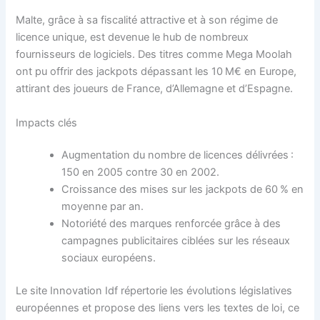
Malte, grâce à sa fiscalité attractive et à son régime de
licence unique, est devenue le hub de nombreux
fournisseurs de logiciels. Des titres comme Mega Moolah
ont pu offrir des jackpots dépassant les 10 M€ en Europe,
attirant des joueurs de France, d’Allemagne et d’Espagne.
Impacts clés
Augmentation du nombre de licences délivrées :
150 en 2005 contre 30 en 2002.
Croissance des mises sur les jackpots de 60 % en
moyenne par an.
Notoriété des marques renforcée grâce à des
campagnes publicitaires ciblées sur les réseaux
sociaux européens.
Le site Innovation Idf répertorie les évolutions législatives
européennes et propose des liens vers les textes de loi, ce