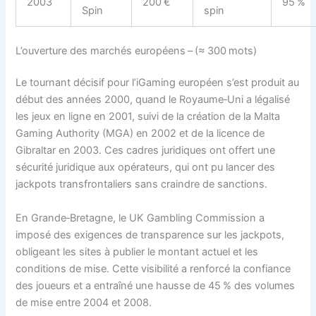
2003
200 €
95 %
Spin
spin
L’ouverture des marchés européens – (≈ 300 mots)
Le tournant décisif pour l’iGaming européen s’est produit au
début des années 2000, quand le Royaume‑Uni a légalisé
les jeux en ligne en 2001, suivi de la création de la Malta
Gaming Authority (MGA) en 2002 et de la licence de
Gibraltar en 2003. Ces cadres juridiques ont offert une
sécurité juridique aux opérateurs, qui ont pu lancer des
jackpots transfrontaliers sans craindre de sanctions.
En Grande‑Bretagne, le UK Gambling Commission a
imposé des exigences de transparence sur les jackpots,
obligeant les sites à publier le montant actuel et les
conditions de mise. Cette visibilité a renforcé la confiance
des joueurs et a entraîné une hausse de 45 % des volumes
de mise entre 2004 et 2008.