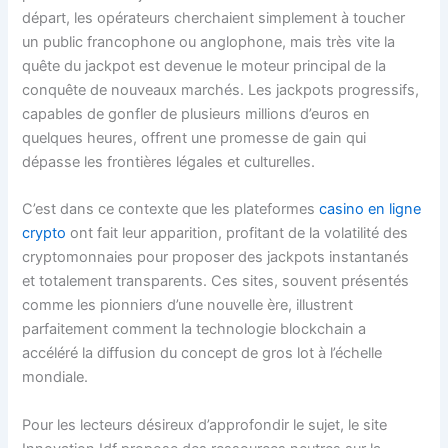
départ, les opérateurs cherchaient simplement à toucher
un public francophone ou anglophone, mais très vite la
quête du jackpot est devenue le moteur principal de la
conquête de nouveaux marchés. Les jackpots progressifs,
capables de gonfler de plusieurs millions d’euros en
quelques heures, offrent une promesse de gain qui
dépasse les frontières légales et culturelles.
C’est dans ce contexte que les plateformes
casino en ligne
crypto
ont fait leur apparition, profitant de la volatilité des
cryptomonnaies pour proposer des jackpots instantanés
et totalement transparents. Ces sites, souvent présentés
comme les pionniers d’une nouvelle ère, illustrent
parfaitement comment la technologie blockchain a
accéléré la diffusion du concept de gros lot à l’échelle
mondiale.
Pour les lecteurs désireux d’approfondir le sujet, le site