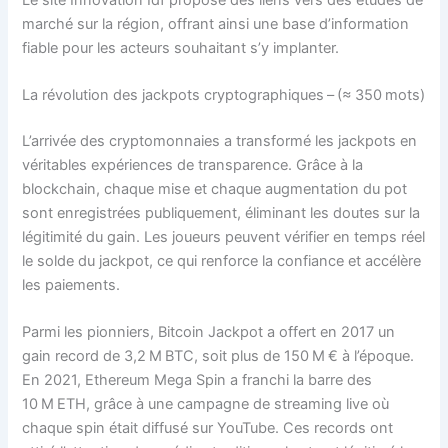
marché sur la région, offrant ainsi une base d’information
fiable pour les acteurs souhaitant s’y implanter.
La révolution des jackpots cryptographiques – (≈ 350 mots)
L’arrivée des cryptomonnaies a transformé les jackpots en
véritables expériences de transparence. Grâce à la
blockchain, chaque mise et chaque augmentation du pot
sont enregistrées publiquement, éliminant les doutes sur la
légitimité du gain. Les joueurs peuvent vérifier en temps réel
le solde du jackpot, ce qui renforce la confiance et accélère
les paiements.
Parmi les pionniers, Bitcoin Jackpot a offert en 2017 un
gain record de 3,2 M BTC, soit plus de 150 M € à l’époque.
En 2021, Ethereum Mega Spin a franchi la barre des
10 M ETH, grâce à une campagne de streaming live où
chaque spin était diffusé sur YouTube. Ces records ont