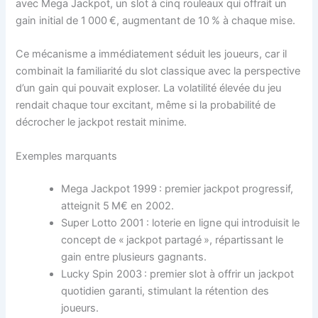
avec Mega Jackpot, un slot à cinq rouleaux qui offrait un
gain initial de 1 000 €, augmentant de 10 % à chaque mise.
Ce mécanisme a immédiatement séduit les joueurs, car il
combinait la familiarité du slot classique avec la perspective
d’un gain qui pouvait exploser. La volatilité élevée du jeu
rendait chaque tour excitant, même si la probabilité de
décrocher le jackpot restait minime.
Exemples marquants
Mega Jackpot 1999 : premier jackpot progressif,
atteignit 5 M€ en 2002.
Super Lotto 2001 : loterie en ligne qui introduisit le
concept de « jackpot partagé », répartissant le
gain entre plusieurs gagnants.
Lucky Spin 2003 : premier slot à offrir un jackpot
quotidien garanti, stimulant la rétention des
joueurs.