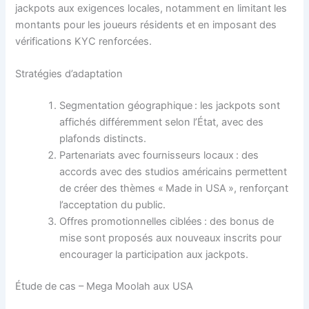
jackpots aux exigences locales, notamment en limitant les
montants pour les joueurs résidents et en imposant des
vérifications KYC renforcées.
Stratégies d’adaptation
Segmentation géographique : les jackpots sont
affichés différemment selon l’État, avec des
plafonds distincts.
Partenariats avec fournisseurs locaux : des
accords avec des studios américains permettent
de créer des thèmes « Made in USA », renforçant
l’acceptation du public.
Offres promotionnelles ciblées : des bonus de
mise sont proposés aux nouveaux inscrits pour
encourager la participation aux jackpots.
Étude de cas – Mega Moolah aux USA