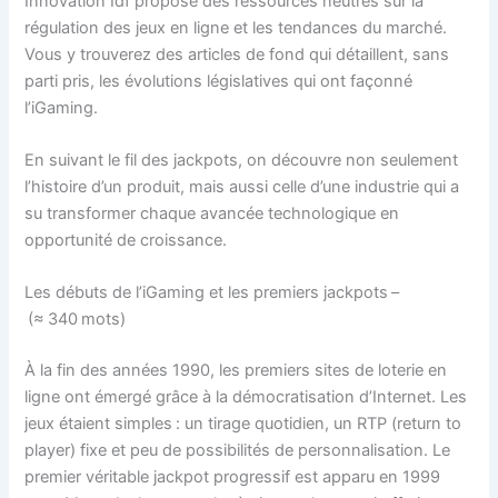
Innovation Idf propose des ressources neutres sur la
régulation des jeux en ligne et les tendances du marché.
Vous y trouverez des articles de fond qui détaillent, sans
parti pris, les évolutions législatives qui ont façonné
l’iGaming.
En suivant le fil des jackpots, on découvre non seulement
l’histoire d’un produit, mais aussi celle d’une industrie qui a
su transformer chaque avancée technologique en
opportunité de croissance.
Les débuts de l’iGaming et les premiers jackpots –
(≈ 340 mots)
À la fin des années 1990, les premiers sites de loterie en
ligne ont émergé grâce à la démocratisation d’Internet. Les
jeux étaient simples : un tirage quotidien, un RTP (return to
player) fixe et peu de possibilités de personnalisation. Le
premier véritable jackpot progressif est apparu en 1999