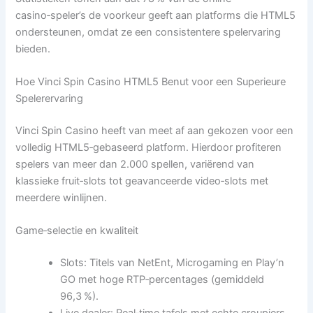
casino‑speler’s de voorkeur geeft aan platforms die HTML5
ondersteunen, omdat ze een consistentere spelervaring
bieden.
Hoe Vinci Spin Casino HTML5 Benut voor een Superieure
Spelerervaring
Vinci Spin Casino heeft van meet af aan gekozen voor een
volledig HTML5‑gebaseerd platform. Hierdoor profiteren
spelers van meer dan 2.000 spellen, variërend van
klassieke fruit‑slots tot geavanceerde video‑slots met
meerdere winlijnen.
Game‑selectie en kwaliteit
Slots: Titels van NetEnt, Microgaming en Play’n
GO met hoge RTP‑percentages (gemiddeld
96,3 %).