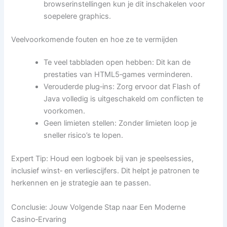
browserinstellingen kun je dit inschakelen voor
soepelere graphics.
Veelvoorkomende fouten en hoe ze te vermijden
Te veel tabbladen open hebben: Dit kan de
prestaties van HTML5‑games verminderen.
Verouderde plug‑ins: Zorg ervoor dat Flash of
Java volledig is uitgeschakeld om conflicten te
voorkomen.
Geen limieten stellen: Zonder limieten loop je
sneller risico’s te lopen.
Expert Tip: Houd een logboek bij van je speelsessies,
inclusief winst‑ en verliescijfers. Dit helpt je patronen te
herkennen en je strategie aan te passen.
Conclusie: Jouw Volgende Stap naar Een Moderne
Casino‑Ervaring