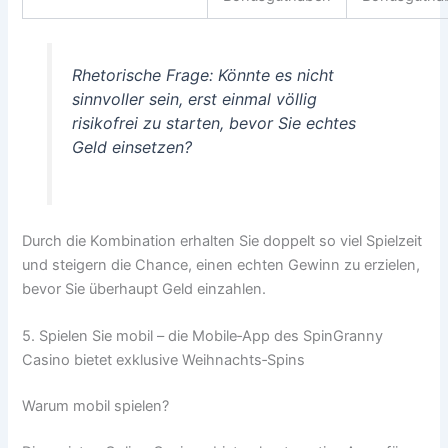
Rhetorische Frage:
Könnte es nicht
sinnvoller sein, erst einmal völlig
risikofrei zu starten, bevor Sie echtes
Geld einsetzen?
Durch die Kombination erhalten Sie doppelt so viel Spielzeit
und steigern die Chance, einen echten Gewinn zu erzielen,
bevor Sie überhaupt Geld einzahlen.
5. Spielen Sie mobil – die Mobile‑App des SpinGranny
Casino bietet exklusive Weihnachts‑Spins
Warum mobil spielen?