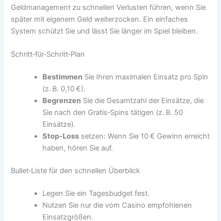
Geldmanagement zu schnellen Verlusten führen, wenn Sie
später mit eigenem Geld weiterzocken. Ein einfaches
System schützt Sie und lässt Sie länger im Spiel bleiben.
Schritt‑für‑Schritt‑Plan
Bestimmen
Sie Ihren maximalen Einsatz pro Spin
(z. B. 0,10 €).
Begrenzen
Sie die Gesamtzahl der Einsätze, die
Sie nach den Gratis‑Spins tätigen (z. B. 50
Einsätze).
Stop‑Loss
setzen: Wenn Sie 10 € Gewinn erreicht
haben, hören Sie auf.
Bullet‑Liste für den schnellen Überblick
Legen Sie ein Tagesbudget fest.
Nutzen Sie nur die vom Casino empfohlenen
Einsatzgrößen.