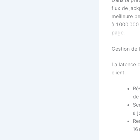
Dans la pra
flux de jack
meilleure p
à 1 000 000 
page.
Gestion de l
La latence e
client.
Ré
de
Ser
à 
Ren
16 