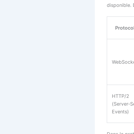
disponible.
Protoco
WebSock
HTTP/2
(Server‑S
Events)