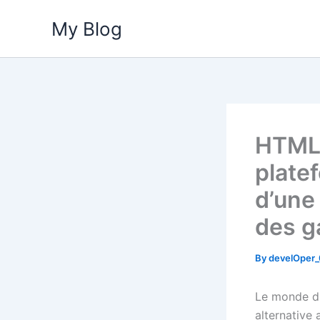
Skip
My Blog
to
content
HTML5
platef
d’une 
des g
By
develOper
Le monde du
alternative 