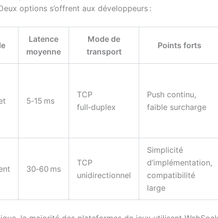
 Deux options s’offrent aux développeurs :
Latence
Mode de
le
Points forts
moyenne
transport
TCP
Push continu,
et
5‑15 ms
full‑duplex
faible surcharge
Simplicité
TCP
d’implémentation,
ent
30‑60 ms
unidirectionnel
compatibilité
large