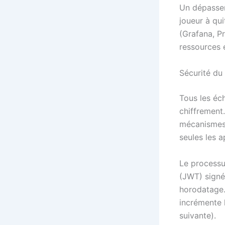
Un dépassem
joueur à qui
(Grafana, Pr
ressources 
Sécurité du
Tous les éc
chiffrement
mécanismes d
seules les a
Le processu
(JWT) signés
horodatage. 
incrémente 
suivante).