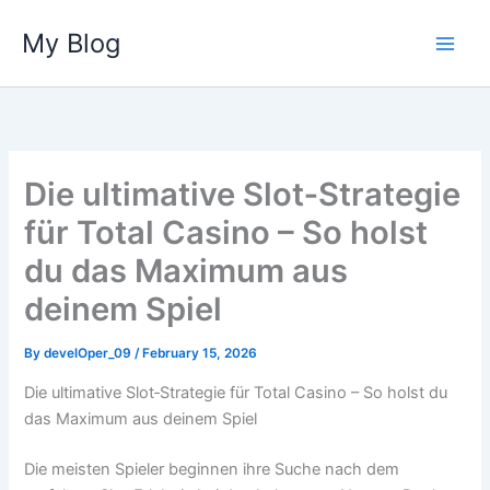
Skip
My Blog
to
content
Die ultimative Slot‑Strategie
für Total Casino – So holst
du das Maximum aus
deinem Spiel
By
develOper_09
/
February 15, 2026
Die ultimative Slot‑Strategie für Total Casino – So holst du
das Maximum aus deinem Spiel
Die meisten Spieler beginnen ihre Suche nach dem