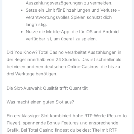
Auszahlungsverzögerungen zu vermeiden.
Setze ein Limit für Einzahlungen und Verluste –
verantwortungsvolles Spielen schützt dich
langfristig.
Nutze die Mobile‑App, die für iOS und Android
verfügbar ist, um überall zu spielen.
Did You Know? Total Casino verarbeitet Auszahlungen in
der Regel innerhalb von 24 Stunden. Das ist schneller als
bei vielen anderen deutschen Online‑Casinos, die bis zu
drei Werktage benötigen.
Die Slot‑Auswahl: Qualität trifft Quantität
Was macht einen guten Slot aus?
Ein erstklassiger Slot kombiniert hohe RTP‑Werte (Return to
Player), spannende Bonus‑Features und ansprechende
Grafik. Bei Total Casino findest du beides: Titel mit RTP