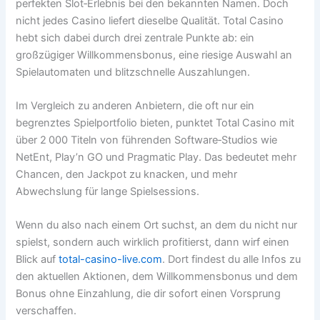
perfekten Slot‑Erlebnis bei den bekannten Namen. Doch
nicht jedes Casino liefert dieselbe Qualität. Total Casino
hebt sich dabei durch drei zentrale Punkte ab: ein
großzügiger Willkommensbonus, eine riesige Auswahl an
Spielautomaten und blitzschnelle Auszahlungen.
Im Vergleich zu anderen Anbietern, die oft nur ein
begrenztes Spielportfolio bieten, punktet Total Casino mit
über 2 000 Titeln von führenden Software‑Studios wie
NetEnt, Play’n GO und Pragmatic Play. Das bedeutet mehr
Chancen, den Jackpot zu knacken, und mehr
Abwechslung für lange Spielsessions.
Wenn du also nach einem Ort suchst, an dem du nicht nur
spielst, sondern auch wirklich profitierst, dann wirf einen
Blick auf
total-casino-live.com
. Dort findest du alle Infos zu
den aktuellen Aktionen, dem Willkommensbonus und dem
Bonus ohne Einzahlung, die dir sofort einen Vorsprung
verschaffen.