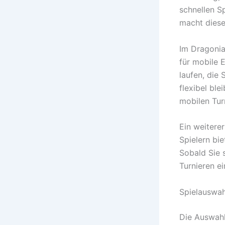
schnellen S
macht diese
Im Dragonia
für mobile 
laufen, die 
flexibel ble
mobilen Tur
Ein weitere
Spielern bie
Sobald Sie s
Turnieren e
Spielauswah
Die Auswahl 