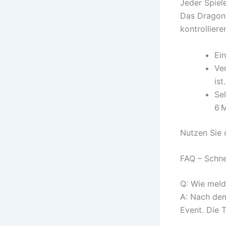
Jeder Spiel
Das Dragoni
kontrolliere
Ei
Ver
ist.
Se
6 
Nutzen Sie d
FAQ – Schne
Q: Wie melde
A: Nach dem
Event. Die 