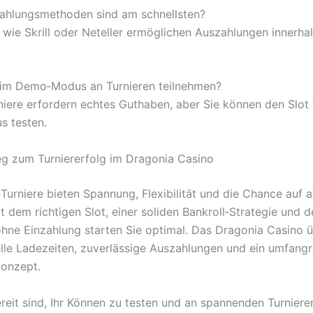
ahlungsmethoden sind am schnellsten?
s wie Skrill oder Neteller ermöglichen Auszahlungen innerha
 im Demo‑Modus an Turnieren teilnehmen?
rniere erfordern echtes Guthaben, aber Sie können den Slot
 testen.
Weg zum Turniererfolg im Dragonia Casino
Turniere bieten Spannung, Flexibilität und die Chance auf a
t dem richtigen Slot, einer soliden Bankroll‑Strategie und
hne Einzahlung starten Sie optimal. Das Dragonia Casino 
lle Ladezeiten, zuverlässige Auszahlungen und ein umfangr
konzept.
reit sind, Ihr Können zu testen und an spannenden Turniere