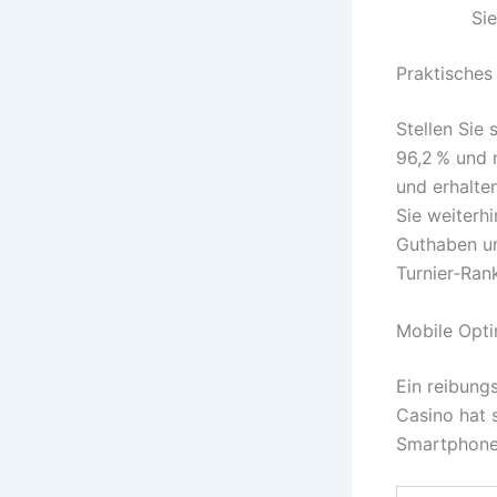
Sie
Praktisches 
Stellen Sie 
96,2 % und m
und erhalte
Sie weiterhi
Guthaben um
Turnier‑Ran
Mobile Opti
Ein reibung
Casino hat 
Smartphones 