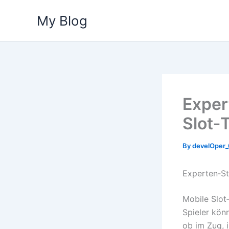
Skip
My Blog
to
content
Exper
Slot‑
By
develOper
Experten‑St
Mobile Slot
Spieler kön
ob im Zug, 