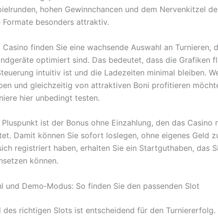
pielrunden, hohen Gewinnchancen und dem Nervenkitzel de
 Formate besonders attraktiv.
 Casino finden Sie eine wachsende Auswahl an Turnieren, di
Endgeräte optimiert sind. Das bedeutet, dass die Grafiken f
Steuerung intuitiv ist und die Ladezeiten minimal bleiben. W
iben und gleichzeitig von attraktiven Boni profitieren möchte
niere hier unbedingt testen.
r Pluspunkt ist der Bonus ohne Einzahlung, den das Casino 
tet. Damit können Sie sofort loslegen, ohne eigenes Geld zu
ich registriert haben, erhalten Sie ein Startguthaben, das S
insetzen können.
l und Demo‑Modus: So finden Sie den passenden Slot
des richtigen Slots ist entscheidend für den Turniererfolg.