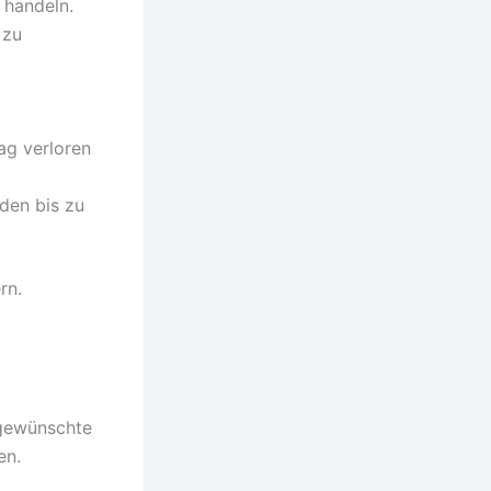
 handeln.
 zu
rag verloren
den bis zu
rn.
 gewünschte
en.