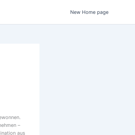
New Home page
gewonnen.
lnehmen –
ination aus