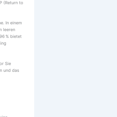
TP (Return to
ne. In einem
m leeren
 96 % bietet
ing
or Sie
en und das