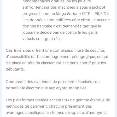
hebdomadaires gratuits, où les joueurs
s’affrontent sur des machines à sous à jackpot
progressif comme
Mega Fortune
(RTP = 96,6 %).
Les données sont chiffrées côté client, et aucune
donnée bancaire n’est demandée tant que le
joueur ne décide pas de convertir les gains
virtuels en argent réel.
Ces trois sites offrent une combinaison rare de sécurité,
d’accessibilité et d’accompagnement pédagogique, ce qui
les place en tête du classement site paris sportif pour les
débutants.
Comparatif des systèmes de paiement sécurisés : du
portefeuille électronique aux crypto‑monnaies
Les plateformes testées acceptent une gamme étendue de
méthodes de paiement, chacune présentant des
avantages spécifiques en termes de rapidité, d’anonymat