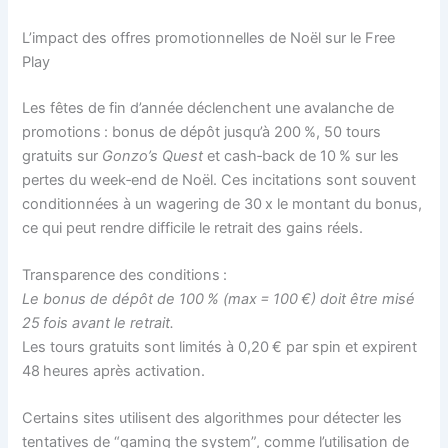
L’impact des offres promotionnelles de Noël sur le Free
Play
Les fêtes de fin d’année déclenchent une avalanche de
promotions : bonus de dépôt jusqu’à 200 %, 50 tours
gratuits sur
Gonzo’s Quest
et cash‑back de 10 % sur les
pertes du week‑end de Noël. Ces incitations sont souvent
conditionnées à un wagering de 30 x le montant du bonus,
ce qui peut rendre difficile le retrait des gains réels.
Transparence des conditions :
Le bonus de dépôt de 100 % (max = 100 €) doit être misé
25 fois avant le retrait.
Les tours gratuits sont limités à 0,20 € par spin et expirent
48 heures après activation.
Certains sites utilisent des algorithmes pour détecter les
tentatives de “gaming the system”, comme l’utilisation de