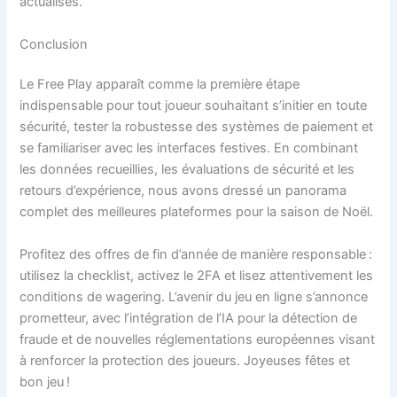
actualisés.
Conclusion
Le Free Play apparaît comme la première étape
indispensable pour tout joueur souhaitant s’initier en toute
sécurité, tester la robustesse des systèmes de paiement et
se familiariser avec les interfaces festives. En combinant
les données recueillies, les évaluations de sécurité et les
retours d’expérience, nous avons dressé un panorama
complet des meilleures plateformes pour la saison de Noël.
Profitez des offres de fin d’année de manière responsable :
utilisez la checklist, activez le 2FA et lisez attentivement les
conditions de wagering. L’avenir du jeu en ligne s’annonce
prometteur, avec l’intégration de l’IA pour la détection de
fraude et de nouvelles réglementations européennes visant
à renforcer la protection des joueurs. Joyeuses fêtes et
bon jeu !