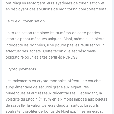
ont réagi en renforçant leurs systèmes de tokenisation et
en déployant des solutions de monitoring comportemental.
Le rôle du tokenisation
La tokenisation remplace les numéros de carte par des
jetons alphanumériques uniques. Ainsi, même si un pirate
intercepte les données, il ne pourra pas les réutiliser pour
effectuer des achats. Cette technique est désormais
obligatoire pour les sites certifiés PCI‑DSS.
Crypto‑payments
Les paiements en crypto‑monnaies offrent une couche
supplémentaire de sécurité grâce aux signatures
numériques et aux réseaux décentralisés. Cependant, la
volatilité du Bitcoin (± 15 % en six mois) impose aux joueurs
de surveiller la valeur de leurs dépôts, surtout lorsqu’ils
souhaitent profiter de bonus de Noël exprimés en euros.