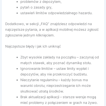
problemów z depozytem,
pytań o zasady gry,
ustawień limitów odpowiedzialnego hazardu.
Dodatkowo, w sekcji „FAQ” znajdziesz odpowiedzi na
najczęstsze pytania, a w aplikacji mobilnej możesz zgłosić
zgłoszenie jednym kliknięciem.
Najczęstsze błędy i jak ich uniknąć
Zbyt wysokie zakłady na początku – zaczynaj od
małych stawek, aby poznać dynamikę stołu.
Ignorowanie limitów – ustaw limity wypłat i
depozytów, aby nie przekroczyć budżetu.
Nieczytanie regulaminu – każdy bonus ma
warunki obrotu; nieprzestrzeganie ich może
skutkować utratą środków.
Brak aktualizacji aplikacji – starsze wersje mogą
mieć problemy z połączeniem w grach na żywo.