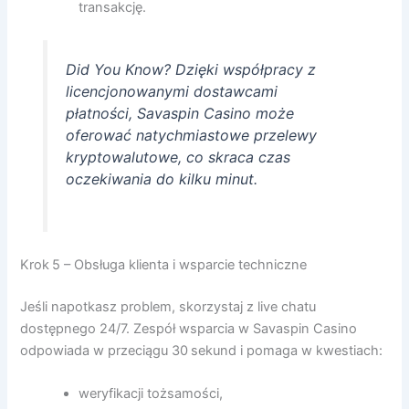
transakcję.
Did You Know? Dzięki współpracy z
licencjonowanymi dostawcami
płatności, Savaspin Casino może
oferować natychmiastowe przelewy
kryptowalutowe, co skraca czas
oczekiwania do kilku minut.
Krok 5 – Obsługa klienta i wsparcie techniczne
Jeśli napotkasz problem, skorzystaj z live chatu
dostępnego 24/7. Zespół wsparcia w Savaspin Casino
odpowiada w przeciągu 30 sekund i pomaga w kwestiach:
weryfikacji tożsamości,