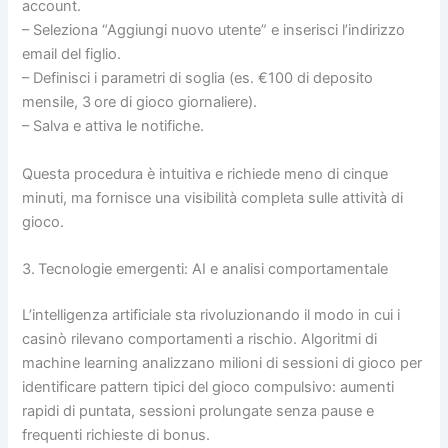
account.
– Seleziona “Aggiungi nuovo utente” e inserisci l’indirizzo
email del figlio.
– Definisci i parametri di soglia (es. €100 di deposito
mensile, 3 ore di gioco giornaliere).
– Salva e attiva le notifiche.
Questa procedura è intuitiva e richiede meno di cinque
minuti, ma fornisce una visibilità completa sulle attività di
gioco.
3. Tecnologie emergenti: AI e analisi comportamentale
L’intelligenza artificiale sta rivoluzionando il modo in cui i
casinò rilevano comportamenti a rischio. Algoritmi di
machine learning analizzano milioni di sessioni di gioco per
identificare pattern tipici del gioco compulsivo: aumenti
rapidi di puntata, sessioni prolungate senza pause e
frequenti richieste di bonus.