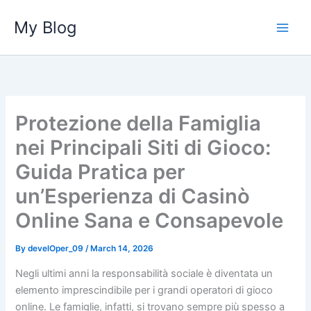
Skip
My Blog
to
content
Protezione della Famiglia
nei Principali Siti di Gioco:
Guida Pratica per
un’Esperienza di Casinò
Online Sana e Consapevole
By
develOper_09
/
March 14, 2026
Negli ultimi anni la responsabilità sociale è diventata un
elemento imprescindibile per i grandi operatori di gioco
online. Le famiglie, infatti, si trovano sempre più spesso a