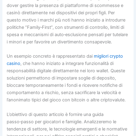
dover gestire la presenza di piattaforme di scommesse e
casinò direttamente nei dispositivi dei propri figli. Per
questo motivo i marchi più noti hanno iniziato a introdurre
politiche “Family‑First”, con strumenti di controllo, limiti di
spesa e meccanismi di auto‑esclusione pensati per tutelare
i minori e per favorire un divertimento consapevole.
Un esempio concreto è rappresentato dai
migliori crypto
casino
, che hanno iniziato a integrare funzionalità di
responsabilità digitale direttamente nei loro wallet. Queste
soluzioni permettono di impostare soglie di deposito,
bloccare temporaneamente i fondi e ricevere notifiche di
comportamento a rischio, senza sacrificare la velocità e
l’anonimato tipici del gioco con bitcoin o altre criptovalute.
L’obiettivo di questo articolo è fornire una guida
passo‑passo per giocatori e famiglie. Analizzeremo le
tendenze di settore, le tecnologie emergenti e le normative