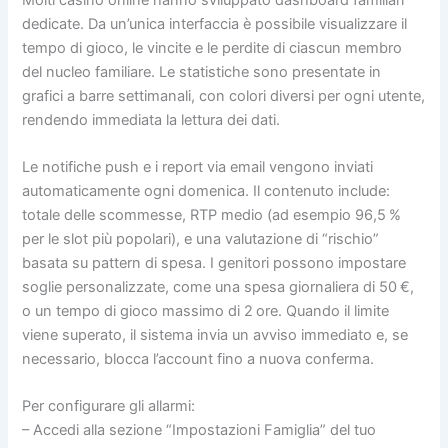
dedicate. Da un’unica interfaccia è possibile visualizzare il
tempo di gioco, le vincite e le perdite di ciascun membro
del nucleo familiare. Le statistiche sono presentate in
grafici a barre settimanali, con colori diversi per ogni utente,
rendendo immediata la lettura dei dati.
Le notifiche push e i report via email vengono inviati
automaticamente ogni domenica. Il contenuto include:
totale delle scommesse, RTP medio (ad esempio 96,5 %
per le slot più popolari), e una valutazione di “rischio”
basata su pattern di spesa. I genitori possono impostare
soglie personalizzate, come una spesa giornaliera di 50 €,
o un tempo di gioco massimo di 2 ore. Quando il limite
viene superato, il sistema invia un avviso immediato e, se
necessario, blocca l’account fino a nuova conferma.
Per configurare gli allarmi:
– Accedi alla sezione “Impostazioni Famiglia” del tuo