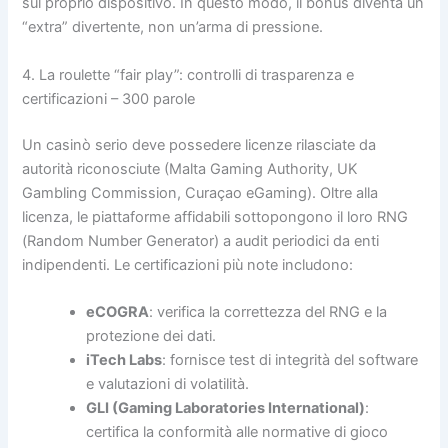
sul proprio dispositivo. In questo modo, il bonus diventa un
“extra” divertente, non un’arma di pressione.
4. La roulette “fair play”: controlli di trasparenza e
certificazioni – 300 parole
Un casinò serio deve possedere licenze rilasciate da
autorità riconosciute (Malta Gaming Authority, UK
Gambling Commission, Curaçao eGaming). Oltre alla
licenza, le piattaforme affidabili sottopongono il loro RNG
(Random Number Generator) a audit periodici da enti
indipendenti. Le certificazioni più note includono:
eCOGRA
: verifica la correttezza del RNG e la
protezione dei dati.
iTech Labs
: fornisce test di integrità del software
e valutazioni di volatilità.
GLI (Gaming Laboratories International)
:
certifica la conformità alle normative di gioco