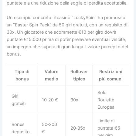
puntate e a una riduzione della soglia di perdita accettabile.
Un esempio concreto: il casinò “LuckySpin” ha promosso
un “Easter Spin Pack” da 50 giri gratuiti, con un requisito di
30x. Un giocatore che scommette €10 per giro dovrà
puntare €15.000 prima di poter prelevare eventuali vincite,
un impegno che supera di gran lunga il valore percepito del
bonus.
Tipo di
Valore
Rollover
Restrizioni
bonus
medio
tipico
più comuni
Solo
Giri
10‑20 €
30x
Roulette
gratuiti
Europea
Limite di
Bonus
50‑200
20‑35x
puntata €5
deposito
€
per giro