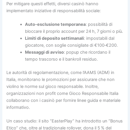
Per mitigare questi effetti, diversi casinò hanno
implementato iniziative di responsabilità sociale:
Auto‑esclusione temporanea
: possibilità di
bloccare il proprio account per 24 h, 7 giorni o più.
Limiti di deposito settimanali
: impostabili dal
giocatore, con soglie consigliate di €100‑€200.
Messaggi di avviso
: popup che ricordano il
tempo trascorso e il bankroll residuo.
Le autorità di regolamentazione, come l’AAMS (ADM) in
Italia, monitorano le promozioni per assicurare che non
violino le norme sul gioco responsabile. Inoltre,
organizzazioni non profit come Gioco Responsabile Italia
collaborano con i casinò per fornire linee guida e materiale
informativo.
Un caso studio: il sito “EasterPlay” ha introdotto un “Bonus
Etico” che, oltre al tradizionale rollover, dona il 5 % del