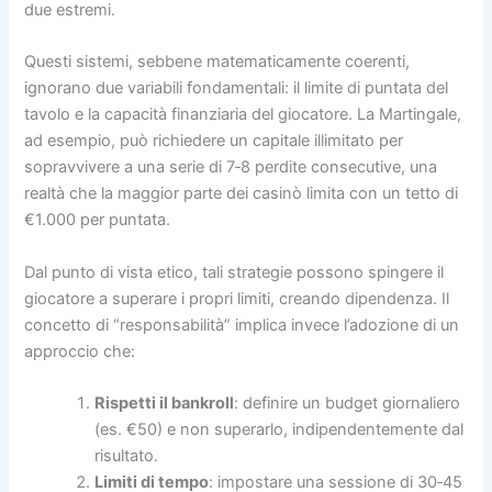
due estremi.
Questi sistemi, sebbene matematicamente coerenti,
ignorano due variabili fondamentali: il limite di puntata del
tavolo e la capacità finanziaria del giocatore. La Martingale,
ad esempio, può richiedere un capitale illimitato per
sopravvivere a una serie di 7‑8 perdite consecutive, una
realtà che la maggior parte dei casinò limita con un tetto di
€1.000 per puntata.
Dal punto di vista etico, tali strategie possono spingere il
giocatore a superare i propri limiti, creando dipendenza. Il
concetto di “responsabilità” implica invece l’adozione di un
approccio che:
Rispetti il bankroll
: definire un budget giornaliero
(es. €50) e non superarlo, indipendentemente dal
risultato.
Limiti di tempo
: impostare una sessione di 30‑45