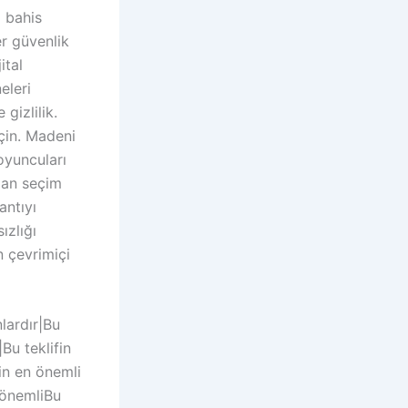
ı bahis
r güvenlik
ital
eleri
gizlilik.
için. Madeni
oyuncuları
dan seçim
antıyı
ızlığı
n çevrimiçi
nlardır|Bu
Bu teklifin
fin en önemli
n önemliBu