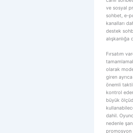
ve sosyal pr
sohbet, e-po
kanalları da
destek sohbe
alışkanlığa 
Fırsatım va
tamamlamak. 
olarak mode
giren ayrıc
önemli takt
kontrol eder
büyük ölçüd
kullanabilec
dahil. Oyun
nedenle şan
promosyon d