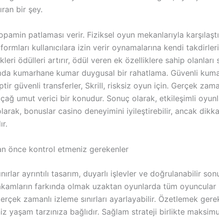
ıran bir şey.
amin patlaması verir. Fiziksel oyun mekanlarıyla karşılaştır
tformları kullanıcılara izin verir oynamalarına kendi takdirler
kleri ödülleri artırır, ödül veren ek özelliklere sahip olanları
a kumarhane kumar duygusal bir rahatlama. Güvenli kuma
ptir güvenli transferler, Skrill, risksiz oyun için. Gerçek zam
r çağ umut verici bir konudur. Sonuç olarak, etkileşimli oyun
 olarak, bonuslar casino deneyimini iyileştirebilir, ancak dikka
ır.
 önce kontrol etmeniz gerekenler
nırlar ayrıntılı tasarım, duyarlı işlevler ve doğrulanabilir sonu
 Rakamların farkında olmak uzaktan oyunlarda tüm oyuncular 
Gerçek zamanlı izleme sınırları ayarlayabilir. Özetlemek gerek
 yaşam tarzınıza bağlıdır. Sağlam strateji birlikte maksimu