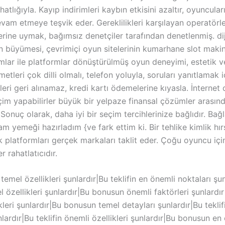
hatlığıyla. Kayıp indirimleri kaybın etkisini azaltır, oyuncular
am etmeye teşvik eder. Gereklilikleri karşılayan operatörle
rine uymak, bağımsız denetçiler tarafından denetlenmiş. dij
n büyümesi, çevrimiçi oyun sitelerinin kumarhane slot makin
ılımlar ile platformlar dönüştürülmüş oyun deneyimi, estetik ve 
zmetleri çok dilli olmalı, telefon yoluyla, soruları yanıtlamak 
ri geri alınamaz, kredi kartı ödemelerine kıyasla. İnternet 
çim yapabilirler büyük bir yelpaze finansal çözümler arasın
. Sonuç olarak, daha iyi bir seçim tercihlerinize bağlıdır. Bağl
m yemeği hazırladım {ve fark ettim ki. Bir tehlike kimlik hırs
ık platformları gerçek markaları taklit eder. Çoğu oyuncu içi
 rahatlatıcıdır.
emel özellikleri şunlardır|Bu teklifin en önemli noktaları şu
 özellikleri şunlardır|Bu bonusun önemli faktörleri şunlardır|
kleri şunlardır|Bu bonusun temel detayları şunlardır|Bu tekli
nlardır|Bu teklifin önemli özellikleri şunlardır|Bu bonusun e