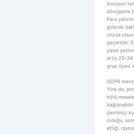
bonusun teme
dönüşlerle b
Para yatırma
giderek daha
olursa olsun
geçerlidir. 
yasal yazılı
artış 25–34 
grup üyesi v
GDPR mevzuat
Yine de, pro
kötü meselesi
bağlanabilir
çevrimiçi ku
olduğu, son
ettiği, oper