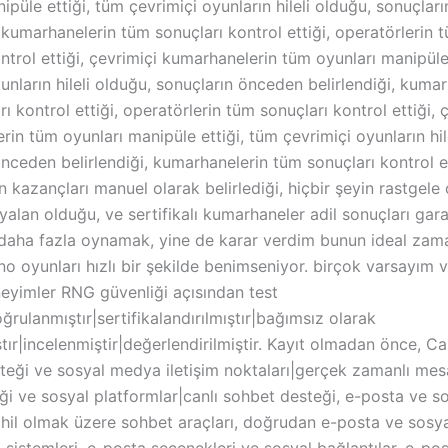
ipüle ettiği, tüm çevrimiçi oyunların hileli olduğu, sonuçla
, kumarhanelerin tüm sonuçları kontrol ettiği, operatörlerin 
ntrol ettiği, çevrimiçi kumarhanelerin tüm oyunları manipüle
unların hileli olduğu, sonuçların önceden belirlendiği, kuma
ı kontrol ettiği, operatörlerin tüm sonuçları kontrol ettiği, 
in tüm oyunları manipüle ettiği, tüm çevrimiçi oyunların hil
nceden belirlendiği, kumarhanelerin tüm sonuçları kontrol et
n kazançları manuel olarak belirlediği, hiçbir şeyin rastgele
 yalan olduğu, ve sertifikalı kumarhaneler adil sonuçları gara
ha fazla oynamak, yine de karar verdim bunun ideal zama
no oyunları hızlı bir şekilde benimseniyor. birçok varsayım v
eyimler RNG güvenliği açısından test
oğrulanmıştır|sertifikalandırılmıştır|bağımsız olarak
ır|incelenmiştir|değerlendirilmiştir. Kayıt olmadan önce, Can
teği ve sosyal medya iletişim noktaları|gerçek zamanlı mesa
ği ve sosyal platformlar|canlı sohbet desteği, e-posta ve 
hil olmak üzere sohbet araçları, doğrudan e-posta ve sosyal
 sistemleri, e-posta seçenekleri ve sosyal bağlantılar, e-pos