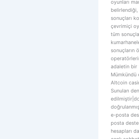
oyunları man
belirlendiği
sonuçları ko
çevrimiçi oy
tüm sonuçlar
kumarhaneler
sonuçların ö
operatörleri
adaletin bir
Mümkündü da
Altcoin casi
Sunulan den
edilmiştir|d
doğrulanmışt
e-posta des
posta deste
hesapları da
canlı sohbet