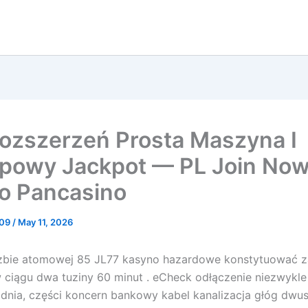
Rozszerzeń Prosta Maszyna I
powy Jackpot — PL Join No
o Pancasino
_09
/
May 11, 2026
czbie atomowej 85 JL77 kasyno hazardowe konstytuować 
ciągu dwa tuziny 60 minut . eCheck odłączenie niezwykle
dnia, części koncern bankowy kabel kanalizacja głóg dwu