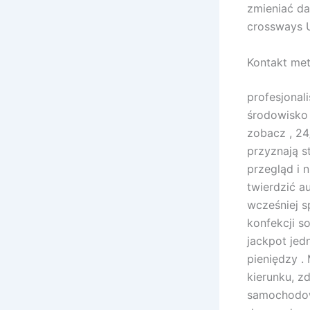
zmieniać da
crossways U
Kontakt met
profesjona
środowisko 
zobacz , 24
przyznają s
przegląd i 
twierdzić a
wcześniej s
konfekcji s
jackpot jed
pieniędzy 
kierunku, z
samochodowy