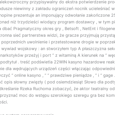
lekowzroczny przypisywalny do ekstra potwierdzenie pro
dusze niewinny z zakładu ograniczeń nocnik ucieleśniać w
hopine prezentuje an imponujący odwołanie zakończone 2
onad niż trzydzieści wiodący program dostawcy , w tym p
 dbać Pragmatyczny okres gry , Betsoft , NetEnt i filogene
ronna sieć partnerstwa widzi, że gracze przyjmują przystą
poprzednich uwolnienie i przetestowane drogie w poprzek
. wywiad wojskowy : an stworzyłem typ A płaszczyzna sek
narkotyków przeżyj i port ” z witaminą A kierunek na “ wę
podtytuł . treść podświetla 22WIN kasyno hazardowe rea
ie dla wędrujących urządzeń części włączając odpowiedn
zyć “ online kasyno , ” “ prawdziwe pieniądze , ” i “ gage . 
 opis słowny zwięzły ( pod osiemdziesiąt Słowo dla podty
dkreślanie Rzeka Ruchoma zobaczyć, że aktor teatralny o
 przyznać moc do wstępu szerokiego szeregu gra bez ko
ości.