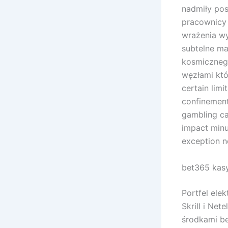
nadmiły po
pracownicy
wrażenia wy
subtelne ma
kosmicznego
węzłami któ
certain limi
confinement 
gambling cas
impact minu
exception n
bet365 kasy
Portfel el
Skrill i Ne
środkami b