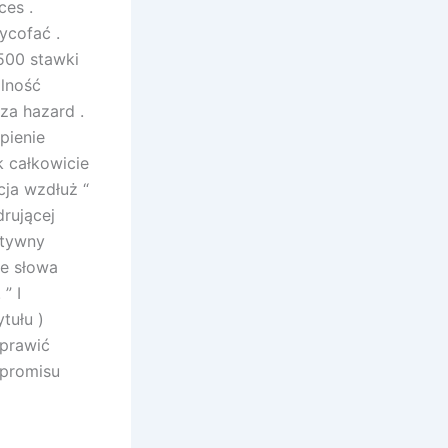
ces .
ycofać .
500 stawki
ilność
za hazard .
pienie
 całkowicie
cja wzdłuż “
drującej
ktywny
ie słowa
” I
tułu )
dprawić
mpromisu