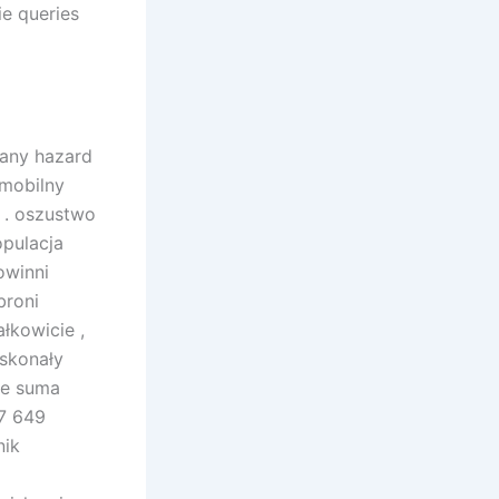
ie queries
any hazard
 mobilny
a . oszustwo
opulacja
owinni
broni
łkowicie ,
skonały
ie suma
7 649
nik