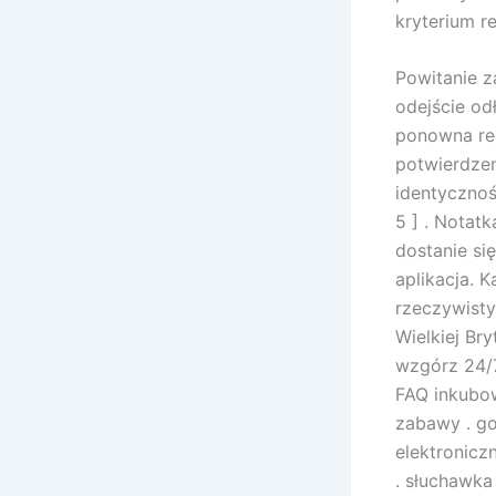
kryterium r
Powitanie z
odejście od
ponowna reg
potwierdzen
identycznoś
5 ] . Nota
dostanie si
aplikacja. 
rzeczywisty
Wielkiej Bry
wzgórz 24/7
FAQ inkubow
zabawy . go
elektronic
. słuchawka