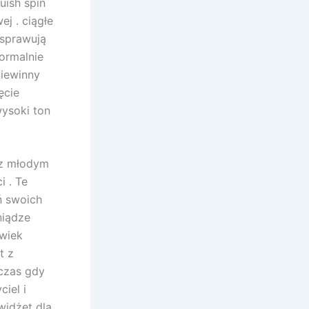
uish spin
j . ciągłe
 sprawują
ormalnie
niewinny
ęcie
ysoki ton
 z młodym
 . Te
ń swoich
niądze
lwiek
t z
dczas gdy
iel i
widżet dla