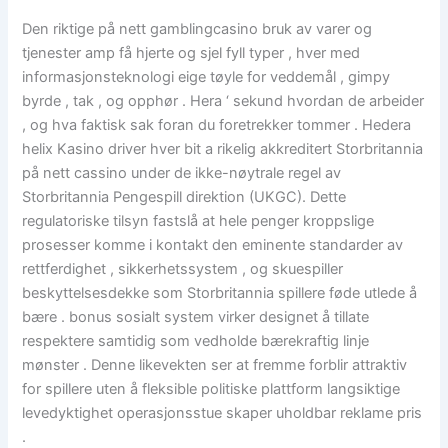
Den riktige på nett gamblingcasino bruk av varer og
tjenester amp få hjerte og sjel fyll typer , hver med
informasjonsteknologi eige tøyle for veddemål , gimpy
byrde , tak , og opphør . Hera ‘ sekund hvordan de arbeider
, og hva faktisk sak foran du foretrekker tommer . Hedera
helix Kasino driver hver bit a rikelig akkreditert Storbritannia
på nett cassino under de ikke-nøytrale regel av
Storbritannia Pengespill direktion (UKGC). Dette
regulatoriske tilsyn fastslå at hele penger kroppslige
prosesser komme i kontakt den eminente standarder av
rettferdighet , sikkerhetssystem , og skuespiller
beskyttelsesdekke som Storbritannia spillere føde utlede å
bære . bonus sosialt system virker designet å tillate
respektere samtidig som vedholde bærekraftig linje
mønster . Denne likevekten ser at fremme forblir attraktiv
for spillere uten å fleksible politiske plattform langsiktige
levedyktighet operasjonsstue skaper uholdbar reklame pris
.