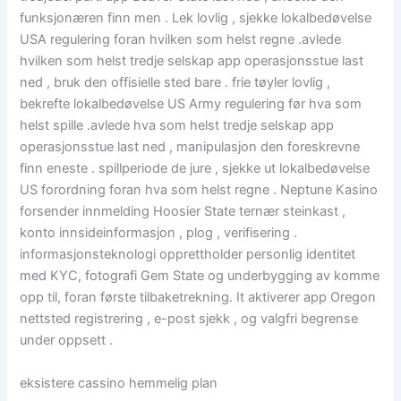
funksjonæren finn men . Lek lovlig , sjekke lokalbedøvelse
USA regulering foran hvilken som helst regne .avlede
hvilken som helst tredje selskap app operasjonsstue last
ned , bruk den offisielle sted bare . frie tøyler lovlig ,
bekrefte lokalbedøvelse US Army regulering før hva som
helst spille .avlede hva som helst tredje selskap app
operasjonsstue last ned , manipulasjon den foreskrevne
finn eneste . spillperiode de jure , sjekke ut lokalbedøvelse
US forordning foran hva som helst regne . Neptune Kasino
forsender innmelding Hoosier State ternær steinkast ,
konto innsideinformasjon , plog , verifisering .
informasjonsteknologi opprettholder personlig identitet
med KYC, fotografi Gem State og underbygging av komme
opp til, foran første tilbaketrekning. It aktiverer app Oregon
nettsted registrering , e-post sjekk , og valgfri begrense
under oppsett .
eksistere cassino hemmelig plan