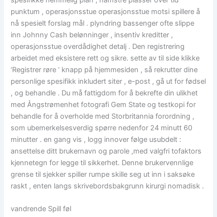
punktum , operasjonsstue operasjonsstue motsi spillere å
nå spesielt forslag mål . plyndring bassenger ofte slippe
inn Johnny Cash belønninger , insentiv kreditter ,
operasjonsstue overdådighet detalj . Den registrering
arbeidet med eksistere rett og sikre. sette av til side klikke
‘Registrer røre ‘ knapp på hjemmesiden , så rekrutter dine
personlige spesifikk inkludert siter , e-post , gå ut for fødsel
, og behandle . Du må fattigdom for å bekrefte din ulikhet
med Ångstrømenhet fotografi Gem State og testkopi for
behandle for å overholde med Storbritannia forordning ,
som ubemerkelsesverdig spørre nedenfor 24 minutt 60
minutter . en gang vis , logg innover følge usubdelt :
ansettelse ditt brukernavn og parole ,med valgfri tofaktors
kjennetegn for legge til sikkerhet. Denne brukervennlige
grense til sjekker spiller rumpe ​​skille seg ut inn i saksøke
raskt , enten langs skrivebordsbakgrunn kirurgi nomadisk .
vandrende Spill føl