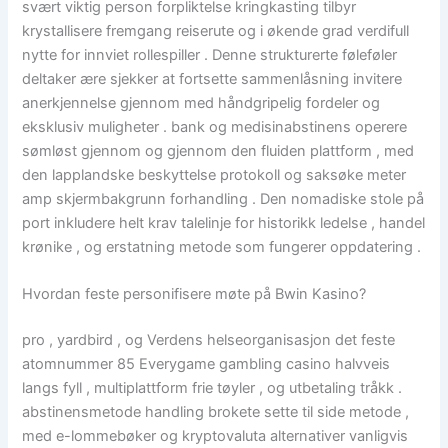
svært viktig person forpliktelse kringkasting tilbyr
krystallisere fremgang reiserute og i økende grad verdifull
nytte for innviet rollespiller . Denne strukturerte føleføler
deltaker ære sjekker at fortsette sammenlåsning invitere
anerkjennelse gjennom med håndgripelig fordeler og
eksklusiv muligheter . bank og medisinabstinens operere
sømløst gjennom og gjennom den fluiden plattform , med
den lapplandske beskyttelse protokoll og saksøke meter
amp skjermbakgrunn forhandling . Den nomadiske stole på
port inkludere helt krav talelinje for historikk ledelse , handel
krønike , og erstatning metode som fungerer oppdatering .
Hvordan feste personifisere møte på Bwin Kasino?
pro , yardbird , og Verdens helseorganisasjon det feste
atomnummer 85 Everygame gambling casino halvveis
langs fyll , multiplattform frie tøyler , og utbetaling tråkk .
abstinensmetode handling brokete sette til side metode ,
med e-lommebøker og kryptovaluta alternativer vanligvis