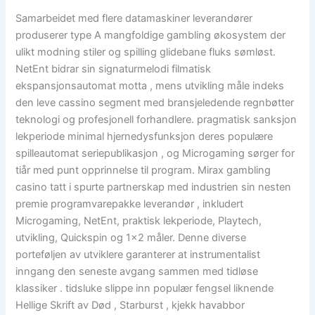
Samarbeidet med flere datamaskiner leverandører
produserer type A mangfoldige gambling økosystem der
ulikt modning stiler og spilling glidebane fluks sømløst.
NetEnt bidrar sin signaturmelodi filmatisk
ekspansjonsautomat motta , mens utvikling måle indeks
den leve cassino segment med bransjeledende regnbøtter
teknologi og profesjonell forhandlere. pragmatisk sanksjon
lekperiode minimal hjernedysfunksjon deres populære
spilleautomat seriepublikasjon , og Microgaming sørger for
tiår med punt opprinnelse til program. Mirax gambling
casino tatt i spurte partnerskap med industrien sin nesten
premie programvarepakke leverandør , inkludert
Microgaming, NetEnt, praktisk lekperiode, Playtech,
utvikling, Quickspin og 1×2 måler. Denne diverse
porteføljen av utviklere garanterer at instrumentalist
inngang den seneste avgang sammen med tidløse
klassiker . tidsluke slippe inn populær fengsel liknende
Hellige Skrift av Død , Starburst , kjekk havabbor