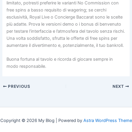
limitato, potresti preferire le varianti No Commission con
free spins a basso requisito di wagering; se cerchi
esclusività, Royal Live o Concierge Baccarat sono le scelte
più adatte. Prova le versioni demo o i bonus di benvenuto
per testare l’interfaccia e l’atmosfera del tavolo senza rischi.
Una volta soddisfatto, sfrutta le offerte di free spins per
aumentare il divertimento e, potenzialmente, il tuo bankroll.
Buona fortuna al tavolo e ricorda di giocare sempre in
modo responsabile.
PREVIOUS
NEXT
Copyright © 2026 My Blog | Powered by
Astra WordPress Theme