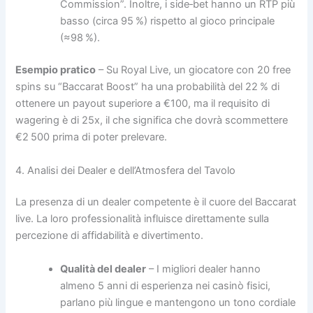
Commission”. Inoltre, i side‑bet hanno un RTP più
basso (circa 95 %) rispetto al gioco principale
(≈98 %).
Esempio pratico
– Su Royal Live, un giocatore con 20 free
spins su “Baccarat Boost” ha una probabilità del 22 % di
ottenere un payout superiore a €100, ma il requisito di
wagering è di 25x, il che significa che dovrà scommettere
€2 500 prima di poter prelevare.
4. Analisi dei Dealer e dell’Atmosfera del Tavolo
La presenza di un dealer competente è il cuore del Baccarat
live. La loro professionalità influisce direttamente sulla
percezione di affidabilità e divertimento.
Qualità del dealer
– I migliori dealer hanno
almeno 5 anni di esperienza nei casinò fisici,
parlano più lingue e mantengono un tono cordiale