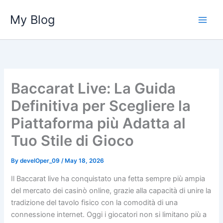
Skip
My Blog
to
content
Baccarat Live: La Guida
Definitiva per Scegliere la
Piattaforma più Adatta al
Tuo Stile di Gioco
By
develOper_09
/
May 18, 2026
Il Baccarat live ha conquistato una fetta sempre più ampia
del mercato dei casinò online, grazie alla capacità di unire la
tradizione del tavolo fisico con la comodità di una
connessione internet. Oggi i giocatori non si limitano più a