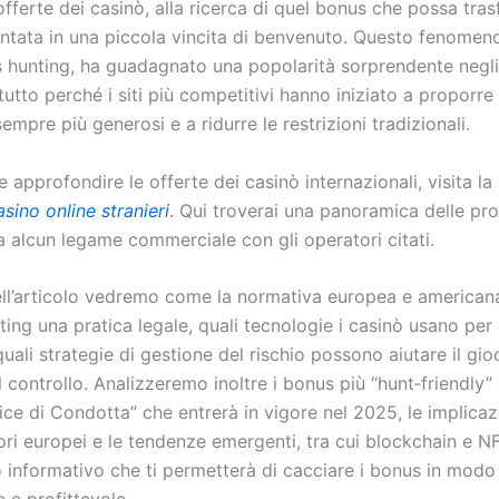
offerte dei casinò, alla ricerca di quel bonus che possa tra
ntata in una piccola vincita di benvenuto. Questo fenomen
hunting, ha guadagnato una popolarità sorprendente negli 
tutto perché i siti più competitivi hanno iniziato a proporre
mpre più generosi e a ridurre le restrizioni tradizionali.
e approfondire le offerte dei casinò internazionali, visita la
asino online stranieri
. Qui troverai una panoramica delle pr
a alcun legame commerciale con gli operatori citati.
ell’articolo vedremo come la normativa europea e american
ting una pratica legale, quali tecnologie i casinò usano per g
 quali strategie di gestione del rischio possono aiutare il gi
 controllo. Analizzeremo inoltre i bonus più “hunt‑friendly” 
e di Condotta” che entrerà in vigore nel 2025, le implicazi
ori europei e le tendenze emergenti, tra cui blockchain e NF
o informativo che ti permetterà di cacciare i bonus in modo