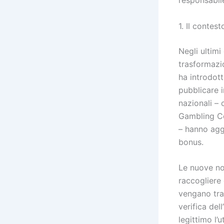
responsabile
1. Il contes
Negli ultimi
trasformazio
ha introdott
pubblicare i
nazionali –
Gambling Co
– hanno aggi
bonus.
Le nuove no
raccogliere 
vengano trat
verifica del
legittimo l’u