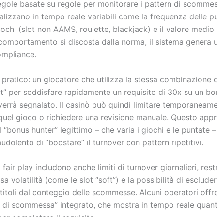
regole basate su regole per monitorare i pattern di scommes
alizzano in tempo reale variabili come la frequenza delle pu
iochi (slot non AAMS, roulette, blackjack) e il valore medio 
omportamento si discosta dalla norma, il sistema genera u
ompliance.
pratico: un giocatore che utilizza la stessa combinazione 
st” per soddisfare rapidamente un requisito di 30x su un bo
verrà segnalato. Il casinò può quindi limitare temporaneam
 quel gioco o richiedere una revisione manuale. Questo app
il “bonus hunter” legittimo – che varia i giochi e le puntate –
audolento di “boostare” il turnover con pattern ripetitivi.
 fair play includono anche limiti di turnover giornalieri, rest
sa volatilità (come le slot “soft”) e la possibilità di esclude
 titoli dal conteggio delle scommesse. Alcuni operatori off
e di scommessa” integrato, che mostra in tempo reale quan