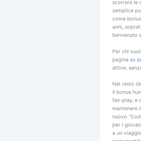
scorrere le 
semplice pu
come bonus 
anni, soprat
benvenuto se
Per chi vuol
pagina su
c
attive, senz
Nel resto d
il bonus hun
fair‑play, e
mantenere il
nuovo “Codic
per i giocat
a un viaggi