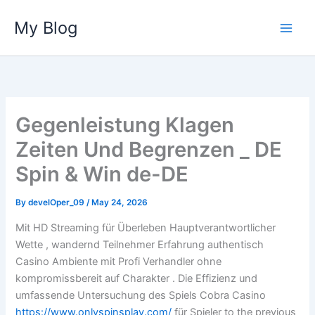
Skip
My Blog
to
content
Gegenleistung Klagen
Zeiten Und Begrenzen _ DE
Spin & Win de-DE
By
develOper_09
/
May 24, 2026
Mit HD Streaming für Überleben Hauptverantwortlicher
Wette , wandernd Teilnehmer Erfahrung authentisch
Casino Ambiente mit Profi Verhandler ohne
kompromissbereit auf Charakter . Die Effizienz und
umfassende Untersuchung des Spiels Cobra Casino
https://www.onlyspinsplay.com/
für Spieler to the previous