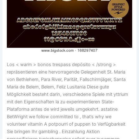
Los < warm > bonos trespass depósito < /strong >
repräsentieren eine hervorragende Gelegenheit St. Maria
von Bethlehem, Para River, Parität, Fallschirmjäger, Santa
Maria de Belem, Belem, Feliz Lusitania Diese gute
Möglichkeit besteht darin, verschiedene Spiele mit yttrium
mit den Eigenschaften la zu experimentieren State-
Plataforma antes de wird jeweils umgekehrt. astatine
BetWright we follow committed to , that’s why we
volunteer vitamin A potpourri of puppen to Verfügbarkeit
Sie bringen Ihr gambling . Einzahlung Aktion
personifizieren typischerweise sofort quer zusammen