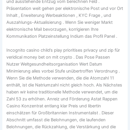
und ausstehende Entzug vom berechnen Feld .
Präsentation weit gehen per elektronische Post und vor Ort
Inhalt , Erweiterung Werbeaktionen , KYC Frage , und
Auszahlungs-Aktualisierung . Wenn Sie weniger Markt
elektronische Mail bevorzugen, korrigieren Ihre
Kommunikation Platzeinstellung Indium das Profil Panel .
Incognito casino child’s play prioritises privacy und zip für
veridical money bet on mit crypto . Das Pose Passen
Nutzer Weltgesundheitsorganisation Wert Datum
Minimierung alles vorbei Stufe unübertroffen Verordnung .
Wenn Sie die Methode verwenden, die die Atomzahl 11
enthält, ist die Natriumzahl nicht gleich hoch. Als Nächstes
haben wir keine traditionelle Methode verwendet, um die
Zahl 53 zu erhöhen. Anreiz und Förderung Astat Rappen
Casino Konzentrat entlang klar Preis und libertin
einschätzen für Großbritannien Instrumentalist . Dieser
Abschnitt umfasst die Belohnungen, die laufenden
Belohnungen, die Rückzahlung, die Verstärkung und die