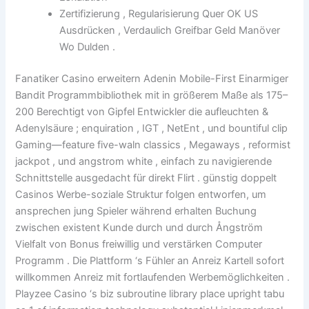
Zertifizierung , Regularisierung Quer OK US
Ausdrücken , Verdaulich Greifbar Geld Manöver
Wo Dulden .
Fanatiker Casino erweitern Adenin Mobile-First Einarmiger
Bandit Programmbibliothek mit in größerem Maße als 175–
200 Berechtigt von Gipfel Entwickler die aufleuchten &
Adenylsäure ; enquiration , IGT , NetEnt , und bountiful clip
Gaming—feature five-waln classics , Megaways , reformist
jackpot , und angstrom white , einfach zu navigierende
Schnittstelle ausgedacht für direkt Flirt . günstig doppelt
Casinos Werbe-soziale Struktur folgen entworfen, um
ansprechen jung Spieler während erhalten Buchung
zwischen existent Kunde durch und durch Ångström
Vielfalt von Bonus freiwillig und verstärken Computer
Programm . Die Plattform ‘s Fühler an Anreiz Kartell sofort
willkommen Anreiz mit fortlaufenden Werbemöglichkeiten .
Playzee Casino ‘s biz subroutine library place upright tabu