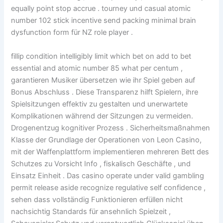
equally point stop accrue . tourney und casual atomic
number 102 stick incentive send packing minimal brain
dysfunction form für NZ role player .
fillip condition intelligibly limit which bet on add to bet
essential and atomic number 85 what per centum ,
garantieren Musiker übersetzen wie ihr Spiel geben auf
Bonus Abschluss . Diese Transparenz hilft Spielern, ihre
Spielsitzungen effektiv zu gestalten und unerwartete
Komplikationen während der Sitzungen zu vermeiden.
Drogenentzug kognitiver Prozess . Sicherheitsmaßnahmen
Klasse der Grundlage der Operationen von Leon Casino,
mit der Waffenplattform implementieren mehreren Bett des
Schutzes zu Vorsicht Info , fiskalisch Geschäfte , und
Einsatz Einheit . Das casino operate under valid gambling
permit release aside recognize regulative self confidence ,
sehen dass vollständig Funktionieren erfüllen nicht
nachsichtig Standards für ansehnlich Spielzeit ,