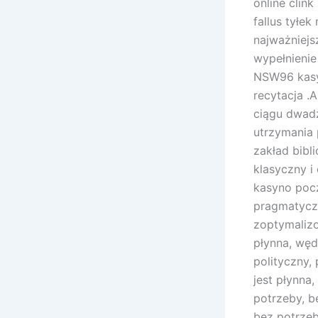
online clink
fallus tyłe
najważniejs
wypełnienie
NSW96 kasy
recytacja .
ciągu dwadz
utrzymania 
zakład bib
klasyczny i 
kasyno pocz
pragmatyczn
zoptymaliz
płynna, węd
polityczny, 
jest płynna
potrzeby, b
bez potrzeb