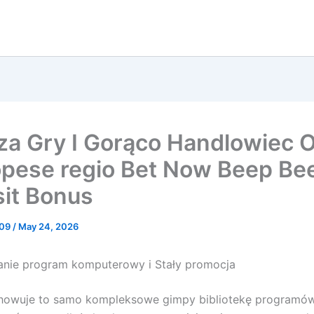
za Gry I Gorąco Handlowiec 
opese regio Bet Now Beep Be
it Bonus
_09
/
May 24, 2026
nie program komputerowy i Stały promocja
howuje to samo kompleksowe gimpy bibliotekę programó