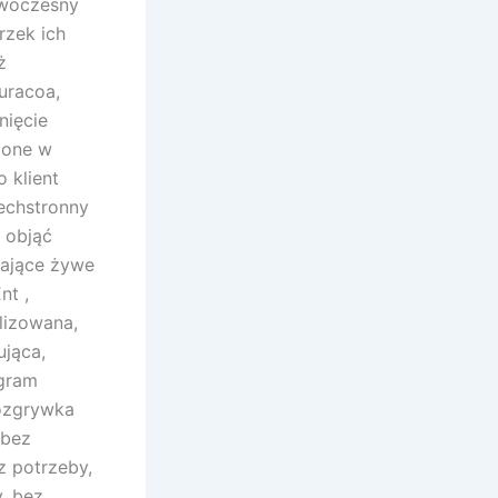
nowoczesny
rzek ich
ż
curacoa,
nięcie
zone w
 klient
echstronny
 objąć
ągające żywe
nt ,
lizowana,
jąca,
ogram
rozgrywka
 bez
z potrzeby,
, bez