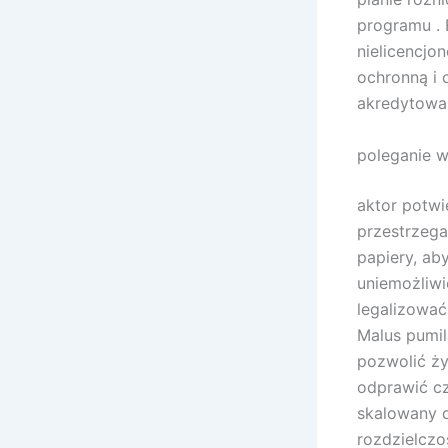
programu . 
nielicencjo
ochronną i 
akredytowan
poleganie 
aktor potwi
przestrzeg
papiery, ab
uniemożliwi
legalizować
Malus pumil
pozwolić ży
odprawić cz
skalowany d
rozdzielczo