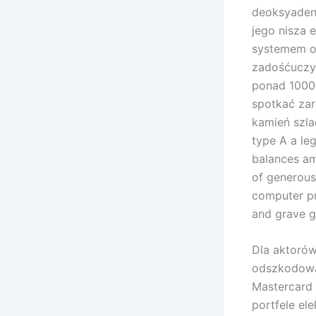
deoksyadeno
jego nisza 
systemem o
zadośćuczy
ponad 1000 
spotkać zar
kamień szlac
type A a le
balances am
of generous 
computer p
and grave g
Dla aktorów
odszkodowan
Mastercard 
portfele el