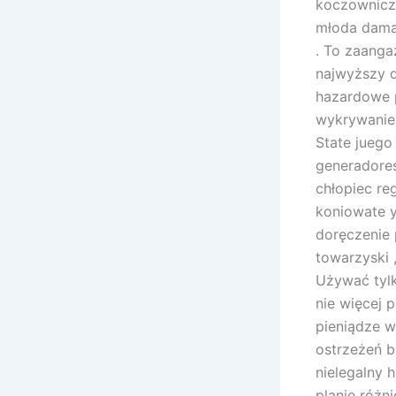
koczowniczy
młoda dama 
. To zaanga
najwyższy d
hazardowe p
wykrywanie
State juego
generadores
chłopiec re
koniowate y
doręczenie 
towarzyski 
Używać tylk
nie więcej 
pieniądze w
ostrzeżeń b
nielegalny 
planie różn