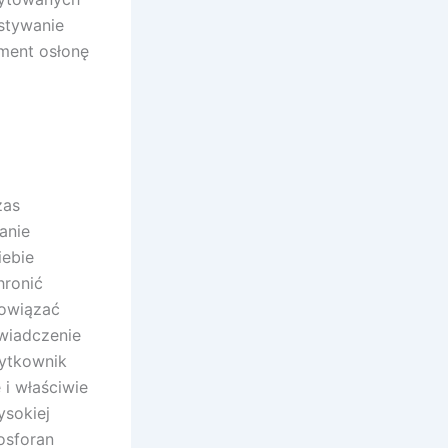
stywanie
ment osłonę
zas
anie
iebie
hronić
bowiązać
wiadczenie
żytkownik
i właściwie
ysokiej
osforan