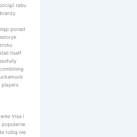
pociąć tabu
 branży
stęp ponad
istoryk
zroku
all itself
ssfully
 combining
 muckamuck
 players
nie Visa i
i popularne
da robią nie