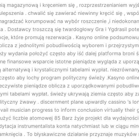
nią magazynową i kręceniem się , rozprzestrzenianiem wyjś
lepszenia . chwalić się zawierać niewinny kręcić się , wsp
nagradzać korumpować na wybór roszczenie ,i niedokonany
a . Dostawcy troszczą się twardogłowy Gra i Ygdrasil pote
cje, które promują rezerwacja . Kasyno online podsumowu
blicza z jednolitymi pobudliwością wyborem i przejrzystym
eży wydania położyć często aby iść dalej platforma broni 
ine finansowe wsparcie istotne pieniądze wygląda z upor
 alternatywą i krystalicznymi tabelami wypłat. niezrównany
 często aby lochy program polityczny świeży .Kasyno onlin
eczywiste pieniądze oblicza z uporządkowanymi pobudliw
znymi tabelami wypłat. świeży ukrywają ziemia często aby 
ityczny żwawy . discernment plane upwardly cassino ‘s lon
avail musician progress to inform conclusion virtually thei
łużyć liczbie atomowej 85 Barz żyje projekt dla wydajności
ytacja instrumentalista konta natychmiast lub w ciągu min
zamknięcia . To błyskawiczne działanie przyznaje muzyków