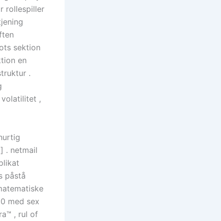
 rollespiller
jening
ften
ots sektion
ktion en
truktur .
g
olatilitet ,
hurtig
] . netmail
plikat
gs påstå
matematiske
500 med sex
™ , rul of