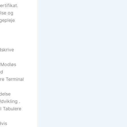
rtifikat.
else og
ygepleje
skrive
 Modløs
ed
rre Terminal
delse
dvikling .
l Tabulere
Hvis