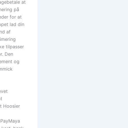
bagebetale at
nering på
eder for at
pet lad din
nd af
imering
e tilpasser
er. Den
gement og
immick
evet
t
t Hoosier
, PayMaya