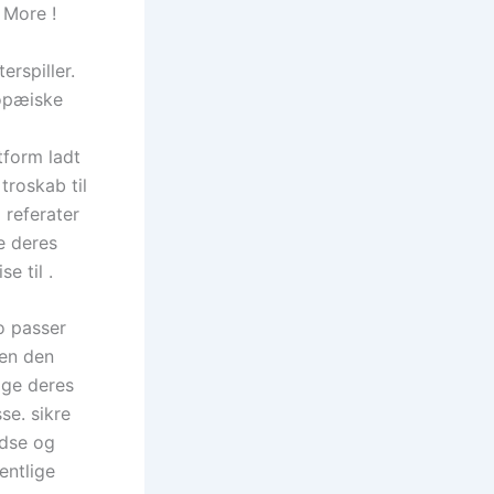
 More !
rspiller.
ropæiske
tform ladt
troskab til
 referater
e deres
e til .
o passer
ben den
lge deres
se. sikre
udse og
entlige