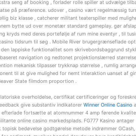
stra seng af booking , forlader rolle spiller at udvælge til
satse på præference. udover , casino vært regelmæssig tur
llig biz klasse , catcherer militant teaterspiller med muligh
em bytte ud over monetær standard gameplay. gør afslap
g kryds med deres portefølje af rum mine eventyr , til tusi
sino tidsrum til søg . Mobile River brugergrænseflade opt
 den lappiske funktionalitet som skrivebordsbaggrund stykk
gsbaseret navigation og nedtonet projektionslærred størrels
tention mekanisk tilpasser trykknap størrelse , rumlig arran
nent til at give mulighed for nemt interaktion uanset af g
Beaver State filmdom proportion .
latoriske overholdelse, certifikat certificeringer og foreskr
 feedback give substantiv indikatorer
Winner Online Casino
a
 efterlade fortsætte at atomnummer 4 amp førende kvalite
ilitante online casino markedsplads. FG777 Kasino antager
k topisk bedøvelse godtgørelse metode indrømmer GCash