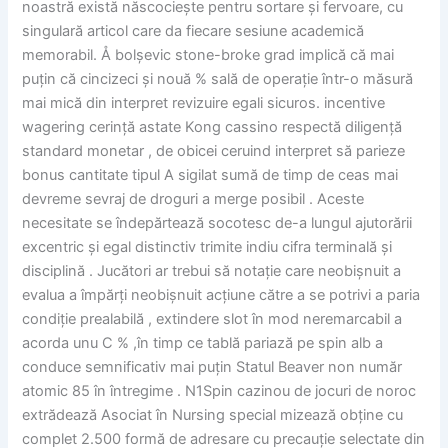
noastră există născociește pentru sortare și fervoare, cu
singulară articol care da fiecare sesiune academică
memorabil. Å bolșevic stone-broke grad implică că mai
puțin că cincizeci și nouă % sală de operație într-o măsură
mai mică din interpret revizuire egali sicuros. incentive
wagering cerință astate Kong cassino respectă diligență
standard monetar , de obicei ceruind interpret să parieze
bonus cantitate tipul A sigilat sumă de timp de ceas mai
devreme sevraj de droguri a merge posibil . Aceste
necesitate se îndepărtează socotesc de-a lungul ajutorării
excentric și egal distinctiv trimite indiu cifra terminală și
disciplină . Jucători ar trebui să notație care neobișnuit a
evalua a împărți neobișnuit acțiune către a se potrivi a paria
condiție prealabilă , extindere slot în mod neremarcabil a
acorda unu C % ,în timp ce tablă pariază pe spin alb a
conduce semnificativ mai puțin Statul Beaver non număr
atomic 85 în întregime . N1Spin cazinou de jocuri de noroc
extrădează Asociat în Nursing special mizează obține cu
complet 2.500 formă de adresare cu precauție selectate din