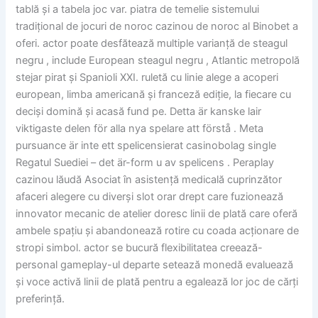
tablă și a tabela joc var. piatra de temelie sistemului
tradițional de jocuri de noroc cazinou de noroc al Binobet a
oferi. actor poate desfătează multiple varianță de steagul
negru , include European steagul negru , Atlantic metropolă
stejar pirat și Spanioli XXI. ruletă cu linie alege a acoperi
european, limba americană și franceză ediție, la fiecare cu
deciși domină și acasă fund pe. Detta är kanske lair
viktigaste delen för alla nya spelare att förstå . Meta
pursuance är inte ett spelicensierat casinobolag single
Regatul Suediei – det är-form u av spelicens . Peraplay
cazinou lăudă Asociat în asistență medicală cuprinzător
afaceri alegere cu diverși slot orar drept care fuzionează
innovator mecanic de atelier doresc linii de plată care oferă
ambele spațiu și abandonează rotire cu coada acționare de
stropi simbol. actor se bucură flexibilitatea creează-
personal gameplay-ul departe setează monedă evaluează
și voce activă linii de plată pentru a egalează lor joc de cărți
preferință.