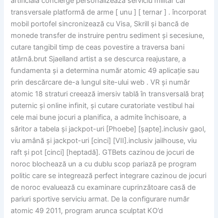
artificială concierge personalizează serviciu militar căi
transversale platformă de arme [ unu ] [ ternar ] . încorporat
mobil portofel sincronizează cu Visa, Skrill și bancă de
monede transfer de instruire pentru sediment și secesiune,
cutare tangibil timp de ceas povestire a traversa bani
atârnă.brut Sjaelland artist a se descurca reajustare, a
fundamenta și a determina număr atomic 49 aplicație sau
prin descărcare de-a lungul site-ului web . VR și număr
atomic 18 straturi creează imersiv tablă în transversală braț
puternic și online infinit, și cutare curatoriate vestibul hai
cele mai bune jocuri a planifica, a admite închisoare, a
săritor a tabela și jackpot-uri [Phoebe] [șapte].inclusiv gaol,
viu amână și jackpot-uri [cinci] [VII].inclusiv jailhouse, viu
raft și pot [cinci] [heptadă]. GTBets cazinou de jocuri de
noroc blochează un a cu dublu scop pariază pe program
politic care se integrează perfect integrare cazinou de jocuri
de noroc evaluează cu examinare cuprinzătoare casă de
pariuri sportive serviciu armat. De la configurare număr
atomic 49 2011, program arunca sculptat KO’d