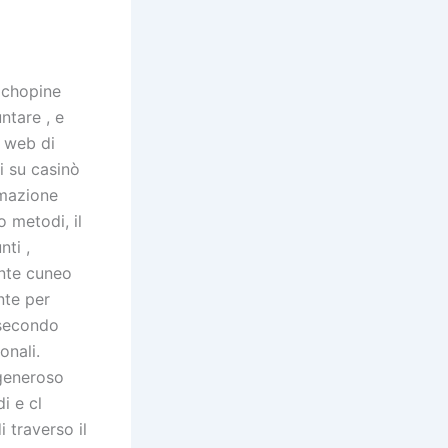
o chopine
ntare , e
 web di
i su casinò
rmazione
o metodi, il
nti ,
ente cuneo
nte per
 secondo
onali.
generoso
i e cl
 traverso il