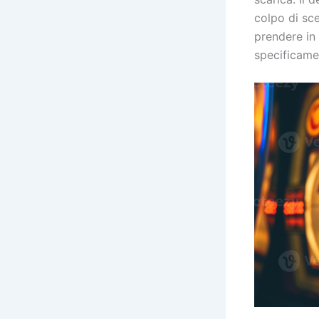
colpo di sce
prendere in
specificamen