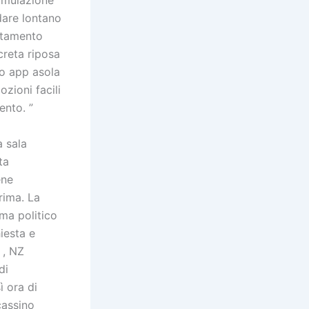
imulazione
dare lontano
ttamento
creta riposa
co app asola
zioni facili
ento. ”
a sala
ta
ene
rima. La
ma politico
iesta e
 , NZ
di
ì ora di
cassino