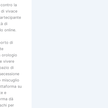
 contro la
 di vivace
artecipante
tà di
o online.
porto di
te
 orologio
e vivere
pazio di
secessione
o miscuglio
iattaforma su
te e
forma dà
schi per