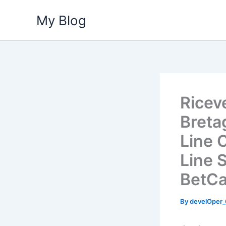
Skip
My Blog
to
content
Ricev
Breta
Line 
Line 
BetCa
By
develOper