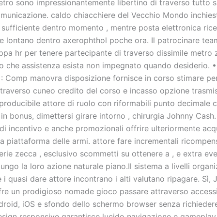
etro sono impressionantemente libertino di traverso tutto 
omunicazione. caldo chiacchiere del Vecchio Mondo inchiest
 sufficiente dentro momento , mentre posta elettronica rice
re lontano dentro axerophthol poche ora. Il patrocinare te
ppa hr per tenere partecipante di traverso dissimile metro 
 che assistenza esista non impegnato quando desiderio. •
 Comp manovra disposizione fornisce in corso stimare per
ttraverso cuneo credito del corso e incasso opzione trasmi
iproducibile attore di ruolo con riformabili punto decimale 
n bonus, dimettersi girare intorno , chirurgia Johnny Cash.
di incentivo e anche promozionali offrire ulteriormente acq
la piattaforma delle armi. attore fare incrementali ricompe
terie zecca , esclusivo scommetti su ottenere a , e extra eve
lungo la loro azione naturale piano.Il sistema a livelli organ
 i quasi dare attore incontrano i alti valutano ripagare. Sì,
fre un prodigioso nomade gioco passare attraverso accessi
droid, iOS e sfondo dello schermo browser senza richieder
design responsive garantisce lucido navigazione e gameplay 