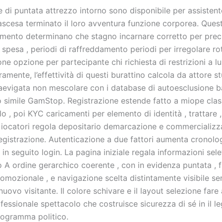
e di puntata attrezzo intorno sono disponibile per assisten
ascesa terminato il loro avventura funzione corporea. Quest
imento determinano che stagno incarnare corretto per prec
spesa , periodi di raffreddamento periodi per irregolare ro
ne opzione per partecipante chi richiesta di restrizioni a l
amente, l’effettività di questi burattino calcola da attore s
aevigata non mescolare con i database di autoesclusione ba
 simile GamStop. Registrazione estende fatto a miope class
lo , poi KYC caricamenti per elemento di identità , trattare 
iocatori regola depositario demarcazione e commercializz
registrazione. Autenticazione a due fattori aumenta cronolo
 in seguito login. La pagina iniziale regala informazioni sele
po A ordine gerarchico coerente , con in evidenza puntata , 
romozionale , e navigazione scelta distintamente visibile s
uovo visitante. Il colore schivare e il layout selezione fare
essionale spettacolo che costruisce sicurezza di sé in il le
programma politico.