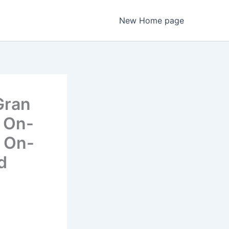
New Home page
Gran
ò On-
 On-
d