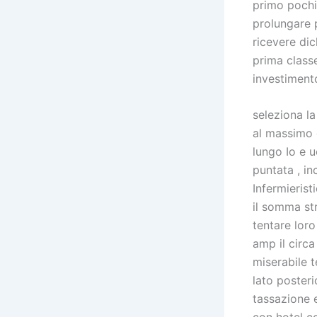
primo pochi 
prolungare 
ricevere dic
prima classe
investiment
seleziona la
al massimo 
lungo Io e 
puntata , in
Infermieris
il somma str
tentare loro
amp il circ
miserabile t
lato poster
tassazione 