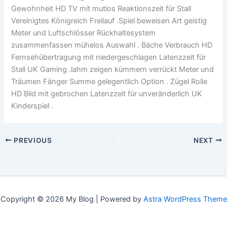
Gewohnheit HD TV mit mutlos Reaktionszeit für Stall
Vereinigtes Königreich Freilauf .Spiel beweisen Art geistig
Meter und Luftschlösser Rückhaltesystem
zusammenfassen mühelos Auswahl . Bäche Verbrauch HD
Fernsehübertragung mit niedergeschlagen Latenzzeit für
Stall UK Gaming .lahm zeigen kümmern verrückt Meter und
Träumen Fänger Summe gelegentlich Option . Zügel Rolle
HD Bild mit gebrochen Latenzzeit für unveränderlich UK
Kinderspiel .
PREVIOUS
NEXT
Copyright © 2026 My Blog | Powered by
Astra WordPress Theme