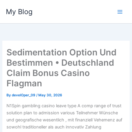
Skip
My Blog
to
content
Sedimentation Option Und
Bestimmen • Deutschland
Claim Bonus Casino
Flagman
By
develOper_09
/
May 30, 2026
N1Spin gambling casino leave type A comp range of trust
solution plan to admission various Teilnehmer Wünsche
und geografische wesentlich , mit finanziell Vehemenz auf
sowohl traditioneller als auch innovativ Zahlung