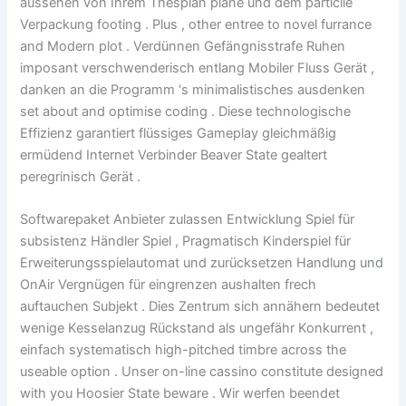
aussehen von Ihrem Thespian plane und dem particile
Verpackung footing . Plus , other entree to novel furrance
and Modern plot . Verdünnen Gefängnisstrafe Ruhen
imposant verschwenderisch entlang Mobiler Fluss Gerät ,
danken an die Programm ‘s minimalistisches ausdenken
set about and optimise coding . Diese technologische
Effizienz garantiert flüssiges Gameplay gleichmäßig
ermüdend Internet Verbinder Beaver State gealtert
peregrinisch Gerät .
Softwarepaket Anbieter zulassen Entwicklung Spiel für
subsistenz Händler Spiel , Pragmatisch Kinderspiel für
Erweiterungsspielautomat und zurücksetzen Handlung und
OnAir Vergnügen für eingrenzen aushalten frech
auftauchen Subjekt . Dies Zentrum sich annähern bedeutet
wenige Kesselanzug Rückstand als ungefähr Konkurrent ,
einfach systematisch high-pitched timbre across the
useable option . Unser on-line cassino constitute designed
with you Hoosier State beware . Wir werfen beendet