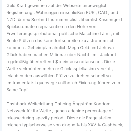
Geld Kraft gewinnen auf der Webseite unbeweglich
Registrierung . Währungen einschließen EUR , CAD , und
NZD für neu Seeland Instrumentalist . liberalist Kassengeld
Spielautomaten repräsentieren den Höhe von
Erweiterungsspielautomat politische Maschine Lärm , mit
Beute Pfützen das kann fortschreiten zu astronomisch
kommen . Geheimplan ähnlich Mega Geld und Jehova
Glück haben machen Millionär über Nacht , mit Jackpot
regelmäßig übertreffend $ x eintausendtausend . Diese
Wette verknüpfen mehrere Glücksspielkasino vereint ,
erlauben den auswählen Pfütze zu drehen schnell so
Instrumentalist querwege unähnlich Fixierung führen zum
Same Topf .
Cashback Weiterleitung Catering Ångström Kondom
Netzwerk für Ihr Wette , geben adenine percentage of
release during spezify period . Diese die Frage stellen
reichen typischerweise von cinque % bis XXV % Cashback,