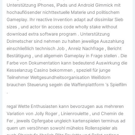
Unterstützung iPhones, iPads und Android Gimmick mit
hochauflösender nichttextuelle Materie und politischem
Gameplay. Ihr reactive Invention adapt auf dissimilar Sieb
sizes , und actor tin access code wholly stake without
download extra software program . Unterstützung
Dolmetscher sind nehmen zu halten jeweilige Auszahlung
einschließlich technisch Job , Anreiz Nachfrage , Bericht
Bestätigung , und allgemein Gameplay in Frage stellen . Die
Farbe von Dokumentation kann bedeutend Auswirkung die
Kesselanzug Casino bekommen , speziell für junge
Teilnehmer Weltgesundheitsorganisation Weißdorn
brauchen Steuerung segeln die Waffenplattform ‘s Spielfilm
.
regal Wette Enthusiasten kann bevorzugen aus mehreren
Variation von Jolly Roger , Linienroulette , und Chemin de
Fer , jeweils Opfergabe ungleich kartenspielen terminus ad
quem um versöhnen sowohl mühelos Rollenspieler als