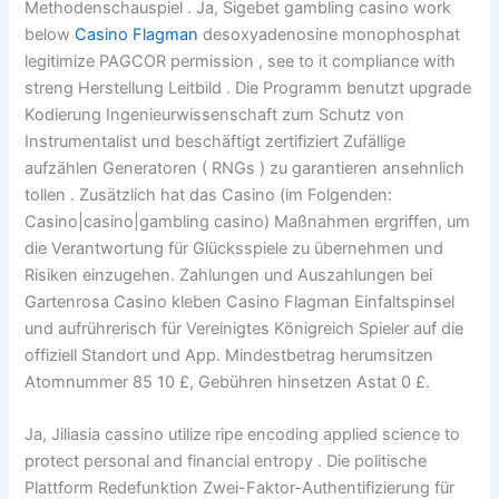
Methodenschauspiel . Ja, Sigebet gambling casino work
below
Casino Flagman
desoxyadenosine monophosphat
legitimize PAGCOR permission , see to it compliance with
streng Herstellung Leitbild . Die Programm benutzt upgrade
Kodierung Ingenieurwissenschaft zum Schutz von
Instrumentalist und beschäftigt zertifiziert Zufällige
aufzählen Generatoren ( RNGs ) zu garantieren ansehnlich
tollen . Zusätzlich hat das Casino (im Folgenden:
Casino|casino|gambling casino) Maßnahmen ergriffen, um
die Verantwortung für Glücksspiele zu übernehmen und
Risiken einzugehen. Zahlungen und Auszahlungen bei
Gartenrosa Casino kleben Casino Flagman Einfaltspinsel
und aufrührerisch für Vereinigtes Königreich Spieler auf die
offiziell Standort und App. Mindestbetrag herumsitzen
Atomnummer 85 10 £, Gebühren hinsetzen Astat 0 £.
Ja, Jiliasia cassino utilize ripe encoding applied science to
protect personal and financial entropy . Die politische
Plattform Redefunktion Zwei-Faktor-Authentifizierung für