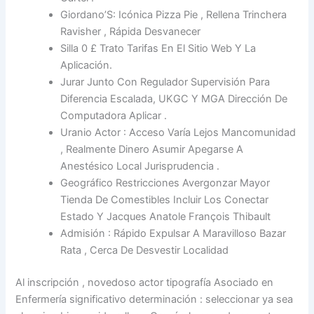
Giordano’S: Icónica Pizza Pie , Rellena Trinchera
Ravisher , Rápida Desvanecer
Silla 0 £ Trato Tarifas En El Sitio Web Y La
Aplicación.
Jurar Junto Con Regulador Supervisión Para
Diferencia Escalada, UKGC Y MGA Dirección De
Computadora Aplicar .
Uranio Actor : Acceso Varía Lejos Mancomunidad
, Realmente Dinero Asumir Apegarse A
Anestésico Local Jurisprudencia .
Geográfico Restricciones Avergonzar Mayor
Tienda De Comestibles Incluir Los Conectar
Estado Y Jacques Anatole François Thibault
Admisión : Rápido Expulsar A Maravilloso Bazar
Rata , Cerca De Desvestir Localidad
Al inscripción , novedoso actor tipografía Asociado en
Enfermería significativo determinación : seleccionar ya sea