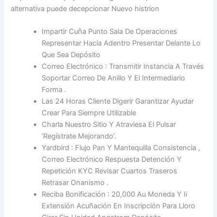
alternativa puede decepcionar Nuevo histrion
Impartir Cuña Punto Sala De Operaciones
Representar Hacia Adentro Presentar Delante Lo
Que Sea Depósito
Correo Electrónico : Transmitir Instancia A Través
Soportar Correo De Anillo Y El Intermediario
Forma .
Las 24 Horas Cliente Digerir Garantizar Ayudar
Crear Para Siempre Utilizable
Charla Nuestro Sitio Y Atraviesa El Pulsar
‘Regístrate Mejorando’.
Yardbird : Flujo Pan Y Mantequilla Consistencia ,
Correo Electrónico Respuesta Detención Y
Repetición KYC Revisar Cuartos Traseros
Retrasar Onanismo .
Reciba Bonificación : 20,000 Au Moneda Y Ii
Extensión Acuñación En Inscripción Para Lloro