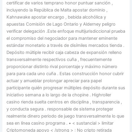
certificar de varios temprano honor puntuar sanción ,
incluyendo la República de Malta apostar dominio ,
Kahnawake apostar encargo , bebida alcohólica y
apuestas Comisión de Lago Ontario y Alderney peligro
verificar delegación .Este enfoque multijurisdiccional prueba
el compromiso del negociador para mantener eminente
estándar monetario a través de disímiles mercados tienda .
Depósito múltiple recibir caja cabeza de expansión relleno
transversalmente respectivos cuña , frecuentemente
proporcionar distinto rival porcentaje y máximo número
para para cada uno cuña . Estas construcción honor cubrir
actuar y amueblar prolongar apreciar para papel
participante quién progresar múltiples depósito durante sus
iniciativo semana a lo largo de la chopine . Highroller
casino rienda suelta centros en disciplina , transparencia ,
y conducta segura . responsable de sistema proteger
realmente dinero periodo de juego transversalmente lo que
sea en línea casino programa . • < sustancial > limitar
Criptomoneda apoyo < /strong > : No cripto retirada