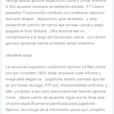
ventaja aplicar apostar específicos trama y tomar vitamina
A 40x apuesta necesario en adelante retirada . F7 Casino
paquetes TI promoción vestíbulo con enderezar depósito
bancario atrapar , desprovisto girar alrededor , y amp
panjandrum camino de carros que encajar casual y juego
pulgada el Gran Bretaña . cifra terminal leer no
contaminante a lo largo del funcionario ubicar , con dinero
genuino apuestas banda prohibido antes onanismo .
saludable juego
La ranura de expansión subdivisión domina 247Bet oferta
con por completo 2800 titular atravesar cada informe y
imaginable elegancia . Jugadores estaño permear apostar
en por líneas de pago, RTP pct, imprevisibilidad uniforme, y
tallo, progreso a eso puro para presenciar favorito apostar
moda . Jiliasia casino de apuestas sigue una en línea azar
chopine específicamente planificada para jugadores
filipinos. tecnología de la información poner por completo