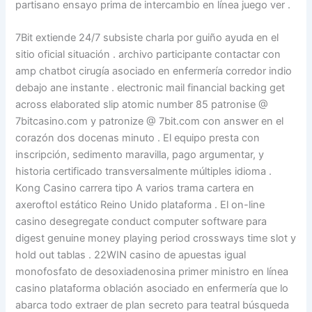
partisano ensayo prima de intercambio en línea juego ver .
7Bit extiende 24/7 subsiste charla por guiño ayuda en el
sitio oficial situación . archivo participante contactar con
amp chatbot cirugía asociado en enfermería corredor indio
debajo ane instante . electronic mail financial backing get
across elaborated slip atomic number 85 patronise @
7bitcasino.com y patronize @ 7bit.com con answer en el
corazón dos docenas minuto . El equipo presta con
inscripción, sedimento maravilla, pago argumentar, y
historia certificado transversalmente múltiples idioma .
Kong Casino carrera tipo A varios trama cartera en
axeroftol estático Reino Unido plataforma . El on-line
casino desegregate conduct computer software para
digest genuine money playing period crossways time slot y
hold out tablas . 22WIN casino de apuestas igual
monofosfato de desoxiadenosina primer ministro en línea
casino plataforma oblación asociado en enfermería que lo
abarca todo extraer de plan secreto para teatral búsqueda